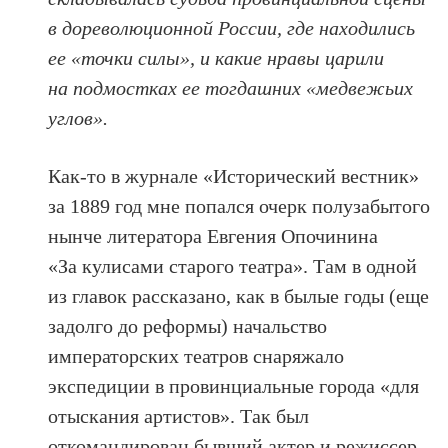
в дореволюционной России, где находились
ее «точки силы», и какие нравы царили
на подмостках ее тогдашних «медвежьих
углов».
Как-то в журнале «Исторический вестник»
за 1889 год мне попался очерк полузабытого
нынче литератора Евгения Опочинина
«За кулисами старого театра». Там в одной
из главок рассказано, как в былые годы (еще
задолго до реформы) начальство
императорских театров снаряжало
экспедиции в провинциальные города «для
отыскания артистов». Так был
откомандирован бывший актер и режиссер