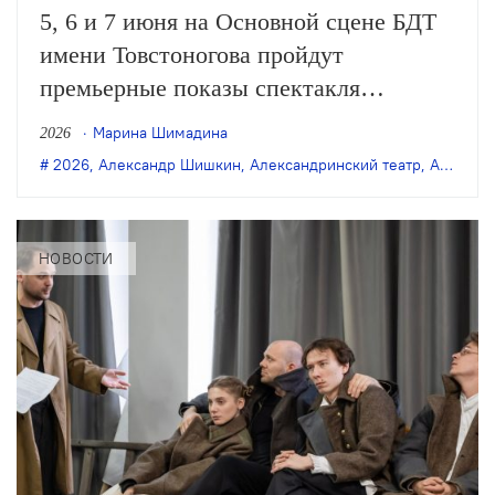
5, 6 и 7 июня на Основной сцене БДТ
имени Товстоногова пройдут
премьерные показы спектакля
«Счастье» – новой версии постановки
Марина Шимадина
2026
2011 года, созданной в
2026
,
Александр Шишкин
,
Александринский театр
,
Андрей Могучий
Александринском театре. Режиссёр
возобновления – Лиза Дороничева.
НОВОСТИ