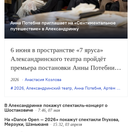
Анна Потебня приглашает на «Сентиментальное
путешествие» в Александринку
6 июня в пространстве «7 яруса»
Александринского театра пройдёт
премьера постановки Анны Потебни
«Сентиментальное путешествие».
Анастасия Козлова
2026
Оригинальную композицию по
2026
,
Александринский театр
,
Анна Потебня
,
Артём Казюханов
мотивам однимённой книги и других
текстов Виктора Шкловского написал
В Александринке покажут спектакль-концерт о
Шостаковиче
драматург Артём Казюханов.
7:46, 07 мая
На «Dance Open — 2026» покажут спектакли Глухова,
Мерзуки, Шэньюаня
15:32, 03 апреля