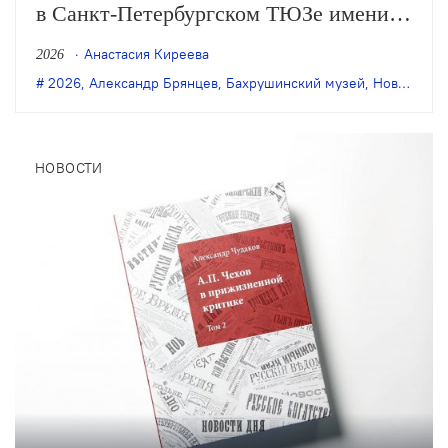
в Санкт-Петербургском ТЮЗе имени
Брянцева. В пространстве «Нового
Анастасия Киреева
2026
музея театра» представлено 250
2026
,
Александр Брянцев
,
Бахрушинский музей
,
Новый музей театра
предметов и артефактов, включая
декорации к первому спектаклю ТЮЗа
«Конёк-Горбунок».
НОВОСТИ