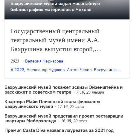
Бахрушинский музей издал масштабную
библиографию материалов о Чехове
Государственный центральный
театральный музей имени А.А.
Бахрушина выпустил второй,
завершающий, том монографии-
Валерия Черкасова
2023
указателя «А.П. Чехов в прижизненной
2023
,
Александр Чудаков
,
Антон Чехов
,
Бахрушинский музей
критике» — научной работы писателя
и литературоведа Александра
Бахрушинский музей покажет эскизы Эйзенштейна и
расскажет о советском театре
Чудакова.
7:10, 23 января
Квартира Майи Плисецкой стала филиалом
Бахрушинского музея
17:16, 27 июля
Бахрушинский музей представил проект реставрации
квартиры Мейерхольда
16:08, 20 июля
Премия Casta Diva назвала лауреатов за 2021 год