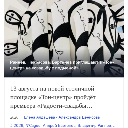
Раннев, Некрасова, Бартенев приглашают в «Тон-
центр» на «свадьбу с подменой»
13 августа на новой столичной
площадке «Тон-центр» пройдёт
премьера «Радости-свадьбы
с подменой невесты и другими
Елена Алдашева
Александра Денисова
2026
происшествиями» — «инсталляции
2026
,
N'Caged
,
Андрей Бартенев
,
Владимир Раннев
,
Евгения