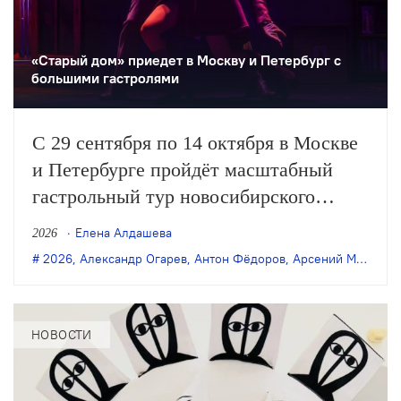
«Старый дом» приедет в Москву и Петербург с
большими гастролями
С 29 сентября по 14 октября в Москве
и Петербурге пройдёт масштабный
гастрольный тур новосибирского
«Старого дома». Театр представит пять
Елена Алдашева
2026
спектаклей последних лет: в обеих
2026
,
Александр Огарев
,
Антон Фёдоров
,
Арсений Мещеряков
столицах покажут постановки Саши
Золотовицкого и Арсения Мещерякова,
а в Москве также можно будет
НОВОСТИ
увидеть…