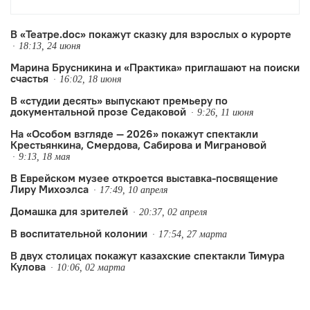
с распевом», созданной Андреем
Бартеневым, Катей Бочавар,
В «Театре.doc» покажут сказку для взрослых о курорте
18:13, 24 июня
Владимиром Ранневым, Евгенией
Марина Брусникина и «Практика» приглашают на поиски
Некрасовой и ансамблем N’Caged.
счастья
16:02, 18 июня
В «студии десять» выпускают премьеру по
документальной прозе Седаковой
9:26, 11 июня
На «Особом взгляде — 2026» покажут спектакли
Крестьянкина, Смердова, Сабирова и Миграновой
9:13, 18 мая
В Еврейском музее откроется выставка-посвящение
Лиру Михоэлса
17:49, 10 апреля
Домашка для зрителей
20:37, 02 апреля
В воспитательной колонии
17:54, 27 марта
В двух столицах покажут казахские спектакли Тимура
Кулова
10:06, 02 марта