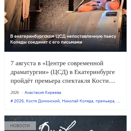
В екатеринбургском ЦСД непоставленную пьесу
Коляды соединят с его письмами
7 августа в «Центре современной
драматургии» (ЦСД) в Екатеринбурге
пройдёт премьера спектакля Кости
Доминского «Симонов и Кузнецов» по
Анастасия Киреева
2026
одноимённой пьесе Николая Коляды.
2026
,
Костя Доминский
,
Николай Коляда
,
премьера
,
Симоно
НОВОСТИ