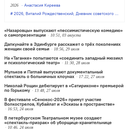
Рождественского «Дневник советского
Анастасия Киреева
2026
андеграунда» по книге Олега Цодикова
2026
,
Виталий Рождественский
,
Дневник советского андерграунда
«Дневник О.Ц.».
«Назаровцы» выпускают «пессимистическую комедию»
о самопрезентации
10:51, 03 августа
Дапкунайте в Эдинбурге расскажет о трёх поколениях
женщин своей семьи
18:56, 29 июля
На «Таганке» попытаются «соединить западный мюзикл
и психологический театр»
11:30, 28 июля
Мульков и Патлай выпускают документальный
спектакль о больничных клоунах
17:22, 27 июля
Николай Рощин дебютирует в «Сатириконе» премьерой
по Горькому
13:48, 27 июля
В фестивале «Сенокос-2026» примут участие
Волкострелов, Кубайлат и «Эскизы в пространстве»
16:53, 24 июля
В петербургском Театральном музее создают
«спектакль-призрак» об уборщице-хранительнице
10:46, 24 июля