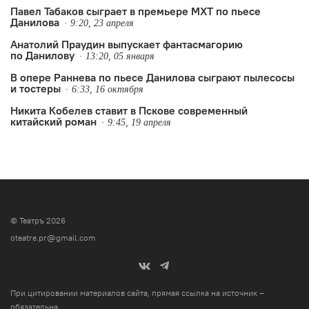
Павел Табаков сыграет в премьере МХТ по пьесе
Данилова
9:20, 23 апреля
Анатолий Праудин выпускает фантасмагорию
по Данилову
13:20, 05 января
В опере Раннева по пьесе Данилова сыграют пылесосы
и тостеры
6:33, 16 октября
Никита Кобелев ставит в Пскове современный
китайский роман
9:45, 19 апреля
© Театръ 2026
oteatre.pr@gmail.com
При цитировании материалов сайта, прямая ссылка на источник –
обязательна