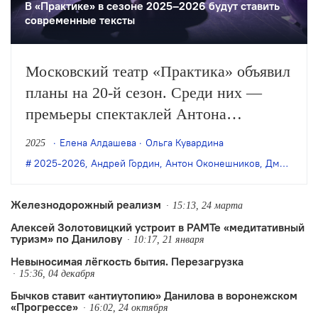
В «Практике» в сезоне 2025–2026 будут ставить
современные тексты
Московский театр «Практика» объявил
планы на 20-й сезон. Среди них —
премьеры спектаклей Антона
Оконешникова, Юрия Печенежского,
Елена Алдашева
Ольга Кувардина
2025
Алексея Мартынова, постановки пьес
2025-2026
,
Андрей Гордин
,
Антон Оконешников
,
Дмитрий Данилов
Анастасии Букреевой и Дмитрия
Данилова, а также музыкальные и
Железнодорожный реализм
15:13, 24 марта
мультижанровые проекты, в том числе
Алексей Золотовицкий устроит в РАМТе «медитативный
туризм» по Данилову
тотальная инсталляция, приуроченная
10:17, 21 января
Невыносимая лёгкость бытия. Перезагрузка
к юбилею…
15:36, 04 декабря
Бычков ставит «антиутопию» Данилова в воронежском
«Прогрессе»
16:02, 24 октября