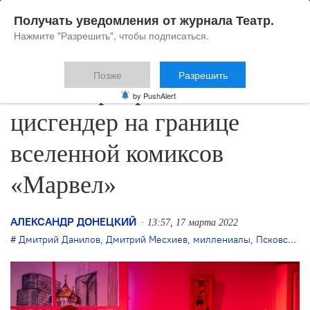
Получать уведомления от журнала Театр.
Нажмите "Разрешить", чтобы подписаться.
Позже
Разрешить
Постпатриархальный
by PushAlert
цисгендер на границе
вселенной комиксов
«Марвел»
АЛЕКСАНДР ДОНЕЦКИЙ
13:57, 17 марта 2022
Дмитрий Данилов
,
Дмитрий Месхиев
,
миллениалы
,
Псковский театр драмы