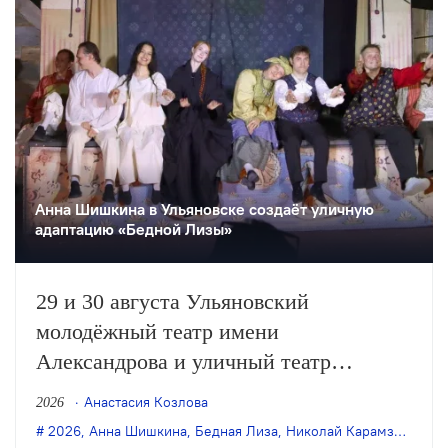
Анна Шишкина в Ульяновске создаëт уличную
адаптацию «Бедной Лизы»
29 и 30 августа Ульяновский
молодёжный театр имени
Александрова и уличный театр
«Странствующие куклы господина
Анастасия Козлова
2026
Пэжо» из Санкт-Петербурга покажут
2026
,
Анна Шишкина
,
Бедная Лиза
,
Николай Карамзин
,
пре