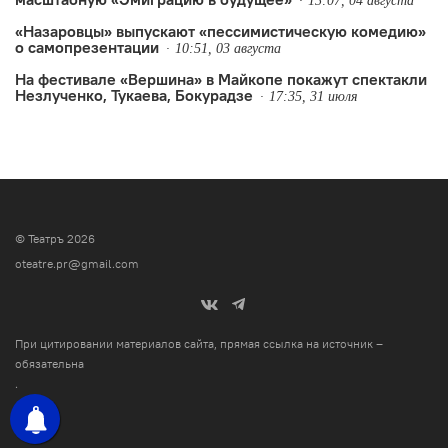
13:07, 04 августа
«Назаровцы» выпускают «пессимистическую комедию»
о самопрезентации
10:51, 03 августа
На фестивале «Вершина» в Майкопе покажут спектакли
Незлученко, Тукаева, Бокурадзе
17:35, 31 июля
© Театръ 2026
oteatre.pr@gmail.com
При цитировании материалов сайта, прямая ссылка на источник –
обязательна
.