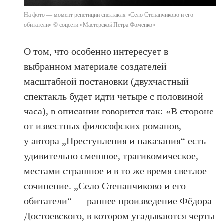
На фото — момент репетиции спектакля «Село Степанчиково и его
обитатели» © соцсети «Мастерской Петра Фоменко»
О том, что особенно интересует в
выбранном материале создателей
масштабной постановки (двухчастный
спектакль будет идти четыре с половиной
часа), в описании говорится так: «В стороне
от известных философских романов,
у автора „Преступления и наказания“ есть
удивительно смешное, трагикомическое,
местами страшное и в то же время светлое
сочинение. „Село Степанчиково и его
обитатели“ — раннее произведение Фёдора
Достоевского, в котором угадываются черты