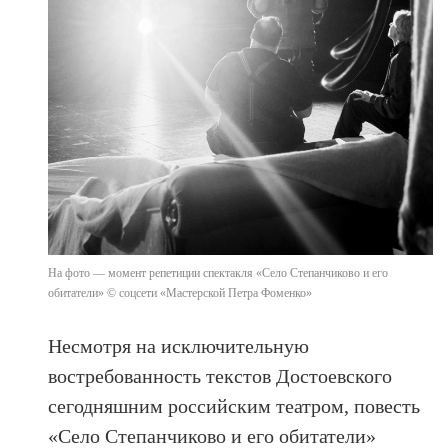
На фото — момент репетиции спектакля «Село Степанчиково и его
обитатели» © соцсети «Мастерской Петра Фоменко»
Несмотря на исключительную
востребованность текстов Достоевского
сегодняшним российским театром, повесть
«Село Степанчиково и его обитатели»