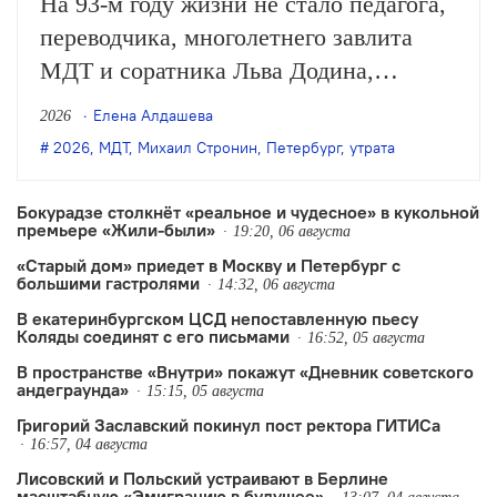
На 93-м году жизни не стало педагога,
переводчика, многолетнего завлита
МДТ и соратника Льва Додина,
заслуженного деятеля искусств России
Елена Алдашева
2026
Михаила Стронина. О смерти
2026
,
МДТ
,
Михаил Стронин
,
Петербург
,
утрата
Стронина сообщили нашей редакции
его близкие.
Бокурадзе столкнëт «реальное и чудесное» в кукольной
премьере «Жили-были»
19:20, 06 августа
«Старый дом» приедет в Москву и Петербург с
большими гастролями
14:32, 06 августа
В екатеринбургском ЦСД непоставленную пьесу
Коляды соединят с его письмами
16:52, 05 августа
В пространстве «Внутри» покажут «Дневник советского
андеграунда»
15:15, 05 августа
Григорий Заславский покинул пост ректора ГИТИСа
16:57, 04 августа
Лисовский и Польский устраивают в Берлине
масштабную «Эмиграцию в будущее»