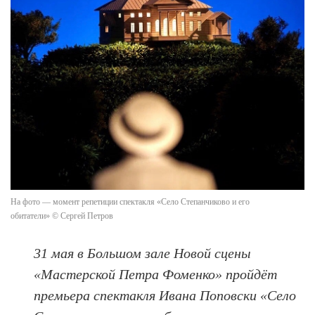
На фото — момент репетиции спектакля «Село Степанчиково и его
обитатели» © Сергей Петров
31 мая в Большом зале Новой сцены
«Мастерской Петра Фоменко» пройдёт
премьера спектакля Ивана Поповски «Село