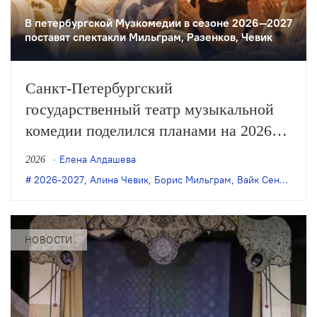
В петербургской Музкомедии в сезоне 2026—2027
поставят спектакли Мильграм, Разенков, Чевик
Санкт-Петербургский
государственный театр музыкальной
комедии поделился планами на 2026
и 2027 годы, в числе которых —
Елена Алдашева
2026
премьеры постановок Бориса
2026-2027
,
Алина Чевик
,
Борис Мильграм
,
Вайк Сенте
,
Пете
Мильграма, Филиппа Разенкова, Вайка
Сенте и Алины Чевик, а также новый
формат работы: теперь в театре будут
НОВОСТИ
отдельные подразделения мюзикла
и оперетты с собственными
руководителями.