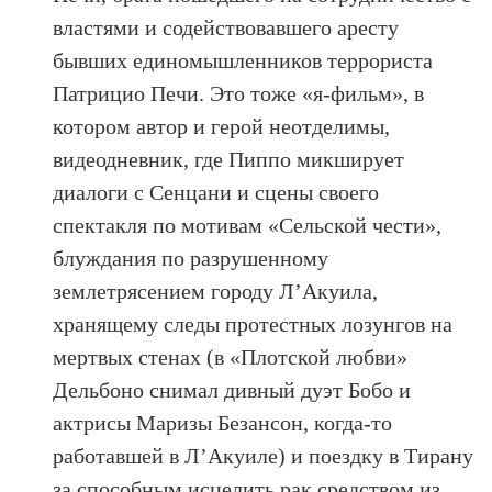
властями и содействовавшего аресту
бывших единомышленников террориста
Патрицио Печи. Это тоже «я-фильм», в
котором автор и герой неотделимы,
видеодневник, где Пиппо микширует
диалоги с Сенцани и сцены своего
спектакля по мотивам «Сельской чести»,
блуждания по разрушенному
землетрясением городу Л’Акуила,
хранящему следы протестных лозунгов на
мертвых стенах (в «Плотской любви»
Дельбоно снимал дивный дуэт Бобо и
актрисы Маризы Безансон, когда-то
работавшей в Л’Акуиле) и поездку в Тирану
за способным исцелить рак средством из