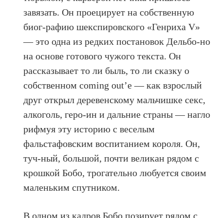
завязать. Он проецирует на собственную
биог-рафию шекспировского «Генриха V»
— это одна из редких постановок Дельбо-но
на основе готового чужого текста. Он
рассказывает то ли быль, то ли сказку о
собственном coming out’e — как взрослый
друг открыл деревенскому мальчишке секс,
алкоголь, геро-ин и дальние страны — нагло
рифмуя эту историю с веселым
фальстафовским воспитанием короля. Он,
туч-ный, большой, почти великан рядом с
крошкой Бобо, трогательно любуется своим
маленьким спутником.
В одном из кадров Бобо позирует рядом с