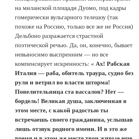
на миланской площади Дуомо, под кадры
гомерически вульгарного телешоу (так
похоже на Россию, только все же не Россия)
Дельбоно разражается страстной
поэтической речью. Да, он, конечно, бывает
невыносимо выспренним — но все
компенсирует искренность: «
Ах! Рабская
Италия — раба, обитель траура, судно без
руля и ветрил во власти шторма!
Повелительница ста вассалов? Нет —
бордель! Великая душа, заключенная в
этом месте, с какой радостью ты
встречаешь своего гражданина, услышав
лишь отзвук родного имени. И в это же
время и в этом же месте твои живые еще