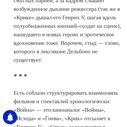
смуглых парней, а за кадром слышно
возбужденное дыхание режиссера (так же в
«Крике» дышал его Генрих V, шагая вдоль
полуобнаженных юношей-солдат на сцене),
нашедшего в новых героях и эротическое
вдохновение тоже. Впрочем, стыд — слово,
которого в лексиконе Дельбоно не
существует.
* * *
Есть соблазн структурировать взаимосвязь
фильмов и спектаклей хронологически:
«Война» — это киноаналог «Войны»,
«Исхода» и «Гнева», «Крик» отсылает к
«Генриху V», «Страх» складывается в