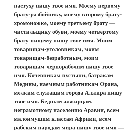
пастуху пишу твое имя. Моему первому
брату-разбойнику, моему второму брату-
хромоножке, моему третьему брату —
чистильщику обуви, моему четвертому
брату-нищему пишу твое имя. Моим
товарищам-уголовникам, моим
товарищам-безработным, моим
товарищам-чернорабочим пишу твое
имя. Кочевникам пустыни, батракам
Медины, наемным работникам Орана,
мелким служащим города Алжира пишу
твое имя. Бедным алжирцам,
неграмотному населению Аравии, всем
малоимущим классам Африки, всем
рабским народам мира пишу твое имя —