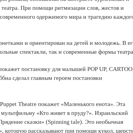
 театра. При помощи ритмизации слов, жестов и
 современного одержимого мира и трагедию каждог
онетками и ориентирован на детей и молодежь. В е
ольные спектакли, так и современные формы театра
le покажет постановку для малышей POP UP, CARTO
ббиа сделал главным героем постановки
y Puppet Theatre покажет «Маленького енота». Эта
о мультфильму «Кто живет в пруду?». Израильский
Прядение сказки» (Spinning tale). Это необычная
», которую рассказывают при помощи кукол, шерст