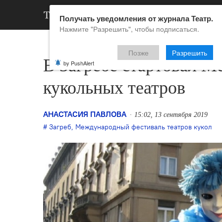
АРХИВ
НОВ
Получать уведомления от журнала Театр.
Нажмите "Разрешить", чтобы подписаться.
Позже
Разрешить
В Загребе стартовал 
by PushAlert
кукольных театров
АНАСТАСИЯ ПАВЛОВА
15:02, 13 сентября 2019
Загреб
,
Международный фестиваль театров кукол