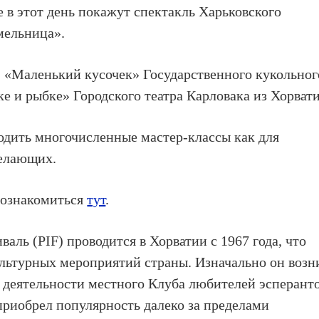
 в этот день покажут спектакль Харьковского
мельница».
: «Маленький кусочек» Государственного кукольног
ке и рыбке» Городского театра Карловака из Хорват
одить многочисленные мастер-классы как для
желающих.
познакомиться
тут
.
ль (PIF) проводится в Хорватии с 1967 года, что
ультурных мероприятий страны. Изначально он возн
 деятельности местного Клуба любителей эсперанто
 приобрел популярность далеко за пределами