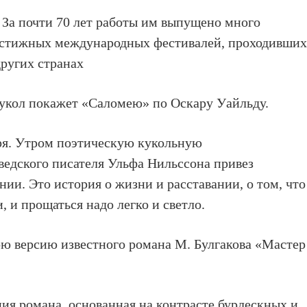
е. За почти 70 лет работы им выпущено много
рестижных международных фестивалей, проходивших
других странах
кукол покажет «Саломею» по Оскару Уайльду.
бря. Утром поэтическую кукольную
едского писателя Ульфа Нильссона привез
ии. Это история о жизни и расставании, о том, что
 и прощаться надо легко и светло.
ою версию известного романа М. Булгакова «Мастер
ия романа, основанная на контрасте бурлескных и