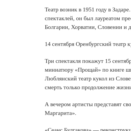
Театр возник в 1951 году в Задар
спектаклей, он был лауреатом п
Болгарии, Хорватии, Словении и 
14 сентября Оренбургский театр 
Три спектакля покажут 15 сентя
миниатюру «Прощай» по книге шв
Люблянский театр кукол из Словен
смерть только продолжение жизни,
А вечером артисты представят св
Маргарита».
«Сеанс Булгакова» — реконструкц