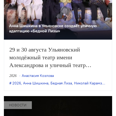
Анна Шишкина в Ульяновске создаëт уличную
адаптацию «Бедной Лизы»
29 и 30 августа Ульяновский
молодёжный театр имени
Александрова и уличный театр
«Странствующие куклы господина
Анастасия Козлова
2026
Пэжо» из Санкт-Петербурга покажут
2026
,
Анна Шишкина
,
Бедная Лиза
,
Николай Карамзин
,
пре
премьеру спектакля Анны Шишкиной
«Бедная Лиза» по одноимённой
повести Карамзина. Постановка
НОВОСТИ
станет одним из центральных событий