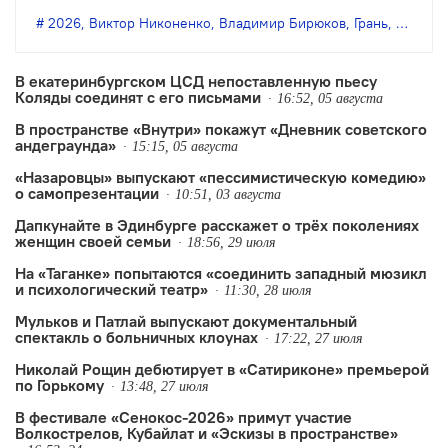
Бирюкова.
2026
,
Виктор Никоненко
,
Владимир Бирюков
,
Грань
,
Денис 
В екатеринбургском ЦСД непоставленную пьесу
Коляды соединят с его письмами
16:52, 05 августа
В пространстве «Внутри» покажут «Дневник советского
андеграунда»
15:15, 05 августа
«Назаровцы» выпускают «пессимистическую комедию»
о самопрезентации
10:51, 03 августа
Дапкунайте в Эдинбурге расскажет о трёх поколениях
женщин своей семьи
18:56, 29 июля
На «Таганке» попытаются «соединить западный мюзикл
и психологический театр»
11:30, 28 июля
Мульков и Патлай выпускают документальный
спектакль о больничных клоунах
17:22, 27 июля
Николай Рощин дебютирует в «Сатириконе» премьерой
по Горькому
13:48, 27 июля
В фестивале «Сенокос-2026» примут участие
Волкострелов, Кубайлат и «Эскизы в пространстве»