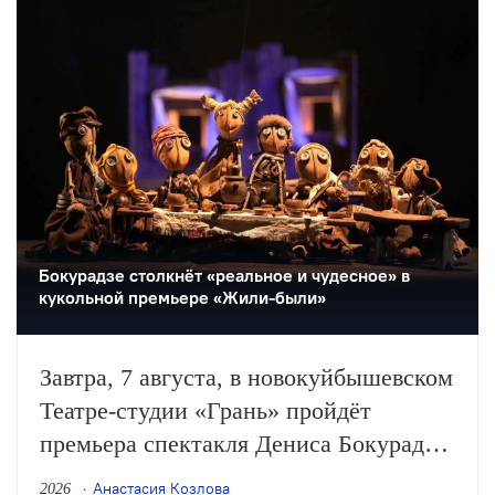
театрального фестиваля «Шаг на
улицу».
Бокурадзе столкнëт «реальное и чудесное» в
кукольной премьере «Жили-были»
Завтра, 7 августа, в новокуйбышевском
Театре-студии «Грань» пройдёт
премьера спектакля Дениса Бокурадзе
«Жили-были» по пьесе Владимира
Анастасия Козлова
2026