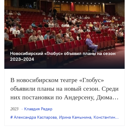
Новосибирский «Глобус» объявил планы на сезон
2023–2024
В новосибирском театре «Глобус»
объявили планы на новый сезон. Среди
них постановки по Андерсену, Дюма,
Пушкину и Грибоедову.
Клавдия Редер
2023
Александра Каспарова
,
Ирина Камынина
,
Константин Яковлев