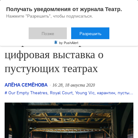
Получать уведомления от журнала Театр.
Нажмите "Разрешить", чтобы подписаться.
Позже
Разрешить
В Британии открылась
by PushAlert
цифровая выставка о
пустующих театрах
АЛЁНА СЕМЁНОВА
16:28, 18 августа 2020
Our Empty Theatres
,
Royal Court
,
Young Vic
,
карантин
,
пустые театры