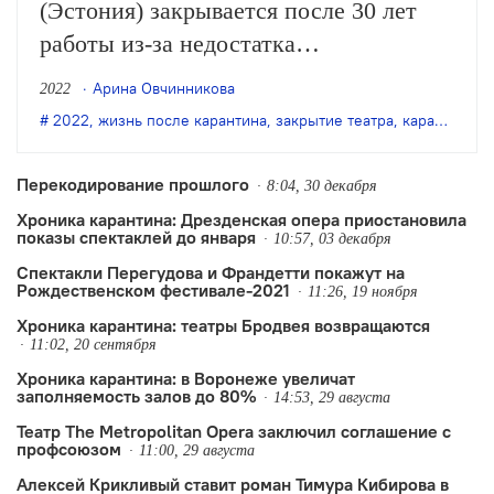
(Эстония) закрывается после 30 лет
работы из-за недостатка
в финансировании и карантина.
Арина Овчинникова
2022
2022
,
жизнь после карантина
,
закрытие театра
,
карантин
,
Эс
Перекодирование прошлого
8:04, 30 декабря
Хроника карантина: Дрезденская опера приостановила
показы спектаклей до января
10:57, 03 декабря
Спектакли Перегудова и Франдетти покажут на
Рождественском фестивале-2021
11:26, 19 ноября
Хроника карантина: театры Бродвея возвращаются
11:02, 20 сентября
Хроника карантина: в Воронеже увеличат
заполняемость залов до 80%
14:53, 29 августа
Театр The Metropolitan Opera заключил соглашение с
профсоюзом
11:00, 29 августа
Алексей Крикливый ставит роман Тимура Кибирова в