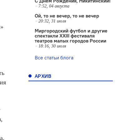
С Днем Рождения, Никитинский!
7:52, 04 августа
Ой, то не вечер, то не вечер
20:32, 31 июля
х»
Миргородский футбол и другие
спектакли XXIII фестиваля
театров малых городов России
18:16, 30 июля
Все статьи блога
ть
АРХИВ
ния
т
,
а,