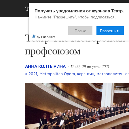
АРХИВ
НОВ
Получать уведомления от журнала Театр.
Нажмите "Разрешить", чтобы подписаться.
Позже
Разрешить
Театр The Metropolitan
by PushAlert
профсоюзом
АННА КОЛТЫРИНА
11:00, 29 августа 2021
2021
,
Metropolitan Opera
,
карантин
,
метрополитен-о