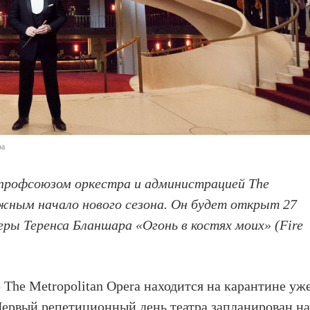
ра
профсоюзом оркестра и администрацией The
ожным начало нового сезона. Он будет открыт 27
ры Теренса Бланшара «Огонь в костях моих» (Fire
 The Metropolitan Opera находится на карантине уж
 Первый репетиционный день театра запланирован н