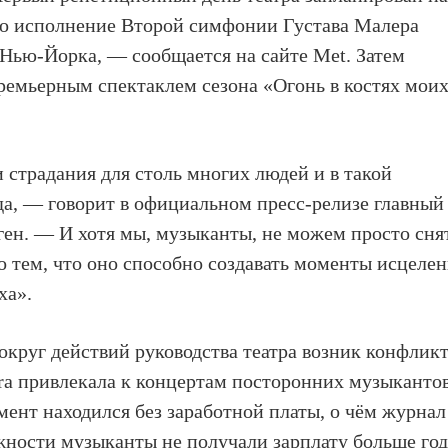
ено исполнение Второй симфонии Густава Малера
 Нью-Йорка, — сообщается на сайте Met. Затем
премьерным спектаклем сезона «Огонь в костях мои
 страдания для столь многих людей и в такой
гда, — говорит в официальном пресс-релизе главный
ен. — И хотя мы, музыканты, не можем просто сня
о тем, что оно способно создавать моменты исцеле
ха».
округ действий руководства театра возник конфлик
ra привлекала к концертам посторонних музыкантов
омент находился без заработной платы, о чём журнал
жности музыканты не получали зарплату больше год