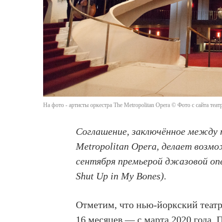
На фото - артисты оркестра The Metropolitan Opera © Фото с сайта теат
Соглашение, заключённое между 
Metropolitan Opera, делает возм
сентября премьерой джазовой опе
Shut Up in My Bones).
Отметим, что нью-йоркский театр
16 месяцев — с марта 2020 года.