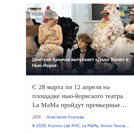
НОВОСТИ
Дмитрий Крымов выпускает «Дядю Ваню» в
Нью-Йорке
С 28 марта по 12 апреля на
площадке нью-йоркского театра
La MaMa пройдут премьерные
показы спектакля Дмитрия
Анастасия Козлова
2026
Крымова «Дядя Ваня, сцены из
2026
,
Krymov Lab NYC
,
La MaMa
,
Антон Чехов
,
Дм
деревенской жизни» по пьесе