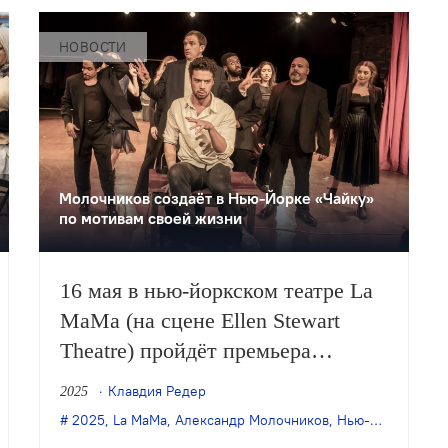
НОВОСТИ
Молочников создаёт в Нью-Йорке «Чайку»
по мотивам своей жизни
16 мая в нью-йоркском театре La
MaMa (на сцене Ellen Stewart
Theatre) пройдёт премьера
спектакля Александра
Клавдия Редер
2025
Молочникова «Seagull: True Story»
итрий Крымов
2025
,
дядя Ваня
,
La MaMa
,
,
Нью-Йорк
Александр Молочников
,
премьера
,
Нью-Йорк
,
прем
(«Чайка: Подлинная история») по