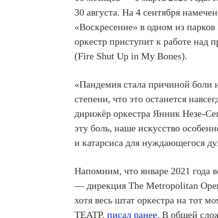
30 августа. На 4 сентября намеч
«Воскресение» в одном из парков
оркестр приступит к работе над 
(Fire Shut Up in My Bones).
«Пандемия стала причиной боли и
степени, что это останется навсе
дирижёр оркестра Янник Незе-Сег
эту боль, наше искусство особенн
и катарсиса для нуждающегося ду
Напомним, что январе 2021 года в
— дирекция The Metropolitan Ope
хотя весь штат оркестра на тот м
ТЕАТР.
писал ранее
. В общей сло