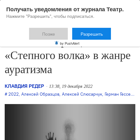
Получать уведомления от журнала Театр.
Нажмите "Разрешить", чтобы подписаться.
Позже
Разрешить
Алексей Образцов ставит
by PushAlert
«Степного волка» в жанре
ауратизма
КЛАВДИЯ РЕДЕР
13:38, 19 декабря 2022
2022
,
Алексей Образцов
,
Алексей Слюсарчук
,
Герман Гессе
,
Дж