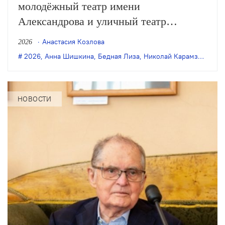
молодёжный театр имени
Александрова и уличный театр
«Странствующие куклы господина
Анастасия Козлова
2026
Пэжо» из Санкт-Петербурга покажут
2026
,
Анна Шишкина
,
Бедная Лиза
,
Николай Карамзин
,
пре
премьеру спектакля Анны Шишкиной
«Бедная Лиза» по одноимённой
повести Карамзина. Постановка
НОВОСТИ
станет одним из центральных событий
театрального фестиваля «Шаг на
улицу».