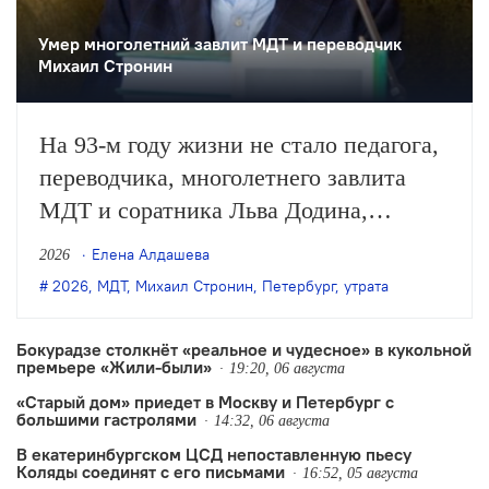
Умер многолетний завлит МДТ и переводчик
Михаил Стронин
На 93-м году жизни не стало педагога,
переводчика, многолетнего завлита
МДТ и соратника Льва Додина,
заслуженного деятеля искусств России
Елена Алдашева
2026
Михаила Стронина. О смерти
2026
,
МДТ
,
Михаил Стронин
,
Петербург
,
утрата
Стронина сообщили нашей редакции
его близкие.
Бокурадзе столкнëт «реальное и чудесное» в кукольной
премьере «Жили-были»
19:20, 06 августа
«Старый дом» приедет в Москву и Петербург с
большими гастролями
14:32, 06 августа
В екатеринбургском ЦСД непоставленную пьесу
Коляды соединят с его письмами
16:52, 05 августа