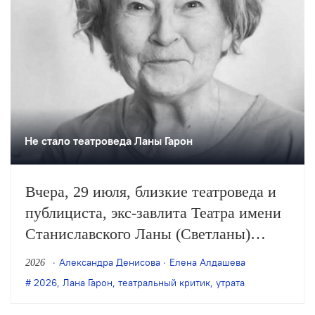
Не стало театроведа Ланы Гарон
Вчера, 29 июля, близкие театроведа и
публициста, экс-завлита Театра имени
Станиславского Ланы (Светланы)
Гарон опубликовали сообщение о её
Александра Денисова
Елена Алдашева
2026
смерти на странице Гарон в соцсетях.
2026
,
Лана Гарон
,
театральный критик
,
утрата
Ей было 85 лет.