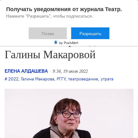
Получать уведомления от журнала Театр.
Нажмите "Разрешить", чтобы подписаться.
Позже
Разрешить
Не стало театроведа
by PushAlert
Галины Макаровой
ЕЛЕНА АЛДАШЕВА
9:34, 19 июля 2022
2022
,
Галина Макарова
,
РГГУ
,
театроведение
,
утрата