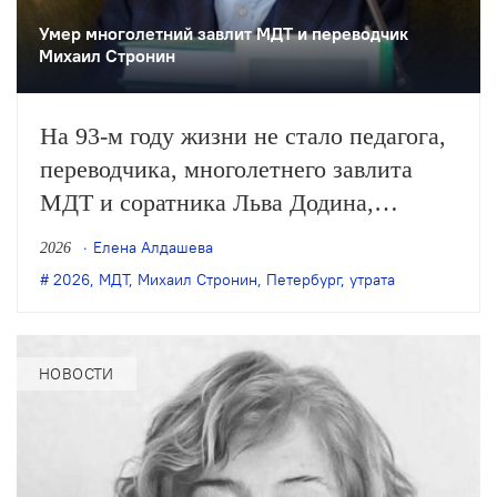
Умер многолетний завлит МДТ и переводчик
Михаил Стронин
На 93-м году жизни не стало педагога,
переводчика, многолетнего завлита
МДТ и соратника Льва Додина,
заслуженного деятеля искусств России
Елена Алдашева
2026
Михаила Стронина. О смерти
2026
,
МДТ
,
Михаил Стронин
,
Петербург
,
утрата
Стронина сообщили нашей редакции
его близкие.
НОВОСТИ