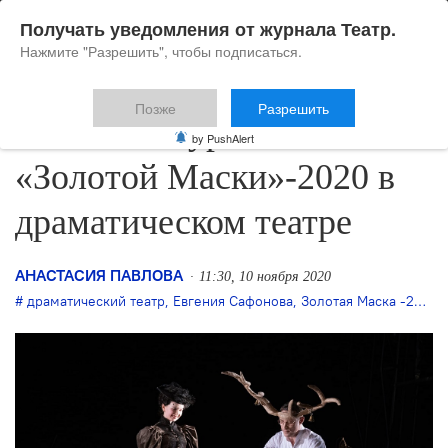
Получать уведомления от журнала Театр.
Нажмите "Разрешить", чтобы подписаться.
Позже
Разрешить
Названы лауреаты
by PushAlert
«Золотой Маски»-2020 в
драматическом театре
АНАСТАСИЯ ПАВЛОВА
11:30, 10 ноября 2020
драматический театр
,
Евгения Сафонова
,
Золотая Маска -2020
,