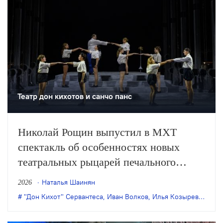
Театр дон кихотов и санчо панс
Николай Рощин выпустил в МХТ
спектакль об особенностях новых
театральных рыцарей печального
образа. За последний год
Наталья Шаинян
2026
прославленный Сервантесом идальго,
"Дон Кихот" Сервантеса
,
Иван Волков
,
Илья Козырев "
,
Миха
хитроумный и наивный, печальный и
неутомимый, стал излюбленным