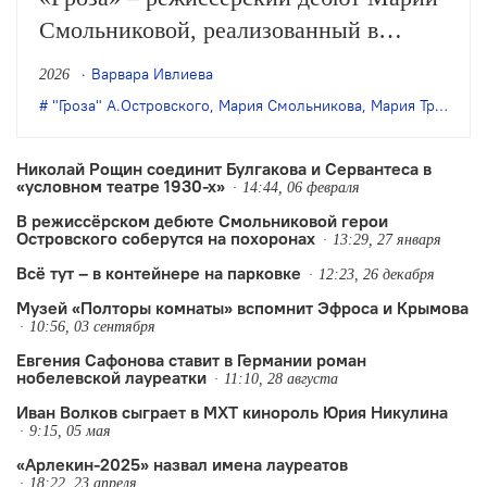
Смольниковой, реализованный в
театральном объединении «Озеро».
Варвара Ивлиева
2026
Рассказываем, почему, если вы его еще
"Гроза" А.Островского
,
Мария Смольникова
,
Мария Трегубова
не видели, вам нужно это исправить.
Николай Рощин соединит Булгакова и Сервантеса в
«условном театре 1930-х»
14:44, 06 февраля
В режиссёрском дебюте Смольниковой герои
Островского соберутся на похоронах
13:29, 27 января
Всё тут – в контейнере на парковке
12:23, 26 декабря
Музей «Полторы комнаты» вспомнит Эфроса и Крымова
10:56, 03 сентября
Евгения Сафонова ставит в Германии роман
нобелевской лауреатки
11:10, 28 августа
Иван Волков сыграет в МХТ кинороль Юрия Никулина
9:15, 05 мая
«Арлекин-2025» назвал имена лауреатов
18:22, 23 апреля