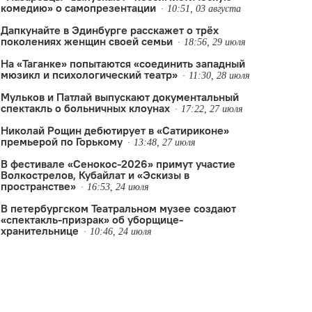
комедию» о самопрезентации
10:51, 03 августа
Дапкунайте в Эдинбурге расскажет о трёх
поколениях женщин своей семьи
18:56, 29 июля
На «Таганке» попытаются «соединить западный
мюзикл и психологический театр»
11:30, 28 июля
Мульков и Патлай выпускают документальный
спектакль о больничных клоунах
17:22, 27 июля
Николай Рощин дебютирует в «Сатириконе»
премьерой по Горькому
13:48, 27 июля
В фестивале «Сенокос-2026» примут участие
Волкострелов, Кубайлат и «Эскизы в
пространстве»
16:53, 24 июля
В петербургском Театральном музее создают
«спектакль-призрак» об уборщице-
хранительнице
10:46, 24 июля
онов и Кузнецов
,
ЦСД Екатеринбург