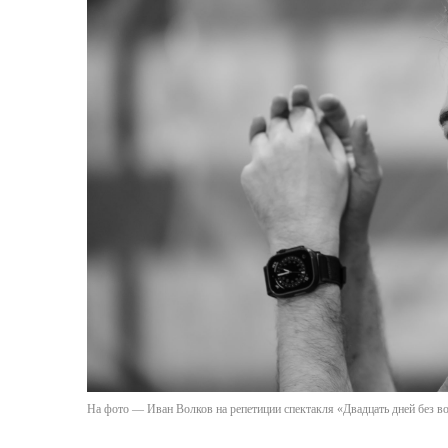
На фото — Иван Волков на репетиции спектакля «Двадцать дней без 