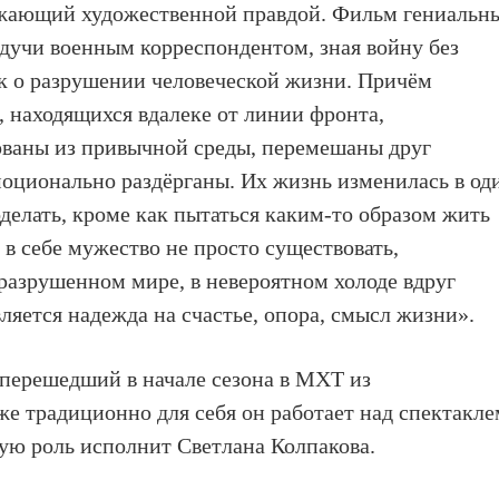
ражающий художественной правдой. Фильм гениальн
дучи военным корреспондентом, зная войну без
к о разрушении человеческой жизни. Причём
, находящихся вдалеке от линии фронта,
рваны из привычной среды, перемешаны друг
моционально раздёрганы. Их жизнь изменилась в од
оделать, кроме как пытаться каким-то образом жить
ь в себе мужество не просто существовать,
м разрушенном мире, в невероятном холоде вдруг
вляется надежда на счастье, опора, смысл жизни».
 перешедший в начале сезона в МХТ из
е традиционно для себя он работает над спектакле
ую роль исполнит Светлана Колпакова.