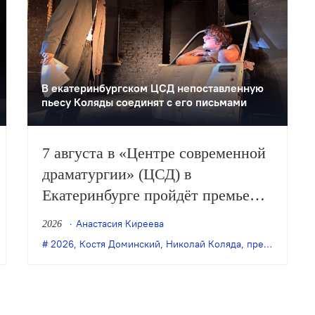
В екатеринбургском ЦСД непоставленную
пьесу Коляды соединят с его письмами
7 августа в «Центре современной
драматургии» (ЦСД) в
Екатеринбурге пройдёт премьера
спектакля Кости Доминского
Анастасия Киреева
2026
«Симонов и Кузнецов» по
нь
,
Денис Бокурадзе
2026
,
Костя Доминский
,
Новокуйбышевск
,
Николай Коляда
,
премьера
,
театр кукол
,
премьера
,
Сим
одноимённой пьесе Николая
Коляды.