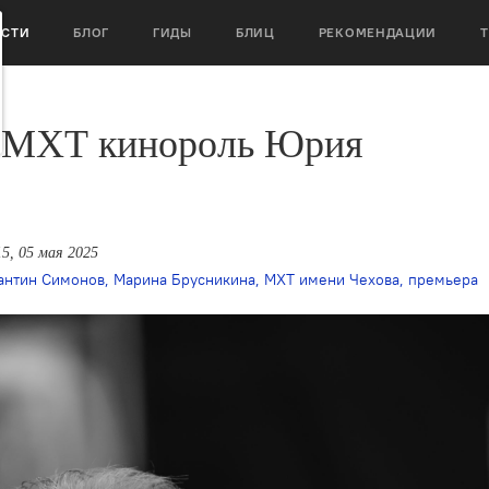
ОСТИ
БЛОГ
ГИДЫ
БЛИЦ
РЕКОМЕНДАЦИИ
в МХТ кинороль Юрия
15, 05 мая 2025
антин Симонов
,
Марина Брусникина
,
МХТ имени Чехова
,
премьера