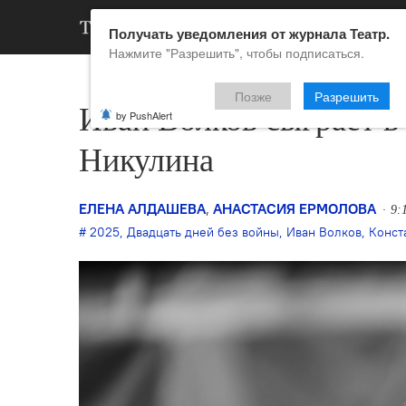
АРХИВ
НОВ
Получать уведомления от журнала Театр.
Нажмите "Разрешить", чтобы подписаться.
Позже
Разрешить
Иван Волков сыграет 
by PushAlert
Никулина
ЕЛЕНА АЛДАШЕВА
,
АНАСТАСИЯ ЕРМОЛОВА
9:
2025
,
Двадцать дней без войны
,
Иван Волков
,
Конст