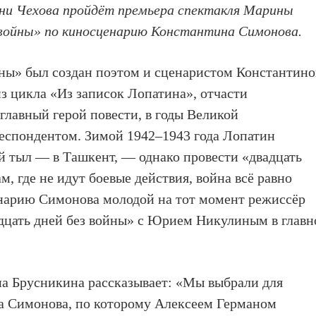
ени Чехова пройдёт премьера спектакля Марины
 войны» по киносценарию Константина Симонова.
йны» был создан поэтом и сценаристом Константин
 цикла «Из записок Лопатина», отчасти
 главный герой повести, в годы Великой
еспондентом. Зимой 1942–1943 года Лопатин
й тыл — в Ташкент, — однако провести «двадцать
м, где не идут боевые действия, война всё равно
енарию Симонова молодой на тот момент режиссёр
дцать дней без войны» с Юрием Никулиным в главн
 Брусникина рассказывает: «Мы выбрали для
а Симонова, по которому Алексеем Германом