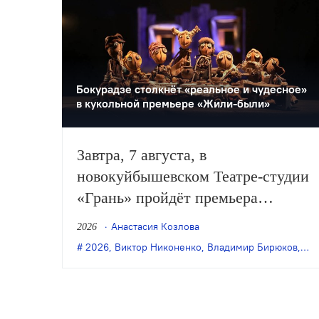
Бокурадзе столкнëт «реальное и чудесное»
в кукольной премьере «Жили-были»
Завтра, 7 августа, в
новокуйбышевском Театре-студии
«Грань» пройдёт премьера
спектакля Дениса Бокурадзе
Анастасия Козлова
2026
«Жили-были» по пьесе
2026
,
Виктор Никоненко
,
Владимир Бирюков
,
Гра
Владимира Бирюкова.