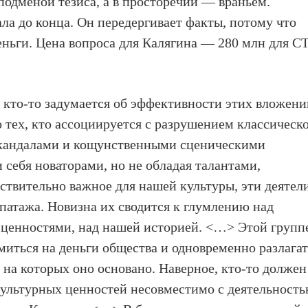
 подменой тезиса, а в просторечии — враньем.
ла до конца. Он передергивает факты, потому что
еньги. Цена вопроса для Калягина — 280 млн для С
г кто-то задумается об эффективности этих вложени
тех, кто ассоциируется с разрушением классическ
 скандалами и кощунственными сценическими
 себя новаторами, но не обладая талантами,
ствительно важное для нашей культуры, эти деятел
эпатажа. Новизна их сводится к глумлению над
ценностями, над нашей историей. <…> Этой групп
миться на деньги общества и одновременно разлага
 на которых оно основано. Наверное, кто-то должен
 культурных ценностей несовместимо с деятельност