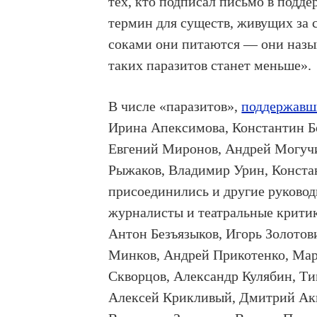
тех, кто подписал письмо в подд
термин для существ, живущих за 
соками они питаются — они назыв
таких паразитов станет меньше».
В числе «паразитов»,
поддержавш
Ирина Апексимова, Константин Б
Евгений Миронов, Андрей Могучи
Рыжаков, Владимир Урин, Конста
присоединились и другие руковод
журналисты и театральные критик
Антон Безъязыков, Игорь Золото
Минков, Андрей Прикотенко, Мар
Скворцов, Александр Кулябин, Т
Алексей Крикливый, Дмитрий Аки