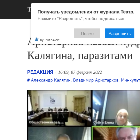
АРХИВ
НОВ
Получать уведомления от журнала Театр.
Нажмите "Разрешить", чтобы подписаться.
Позже
Разрешить
Аристархов назвал худ
by PushAlert
Калягина, паразитами
РЕДАКЦИЯ
16:09, 07 февраля 2022
Александр Калягин
,
Владимир Аристархов
,
Минкульт