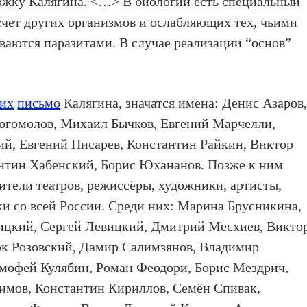
ержку Калягина. <…> В биологии есть специальный
счет других организмов и ослабляющих тех, чьими
аются паразитами. В случае реализации “основ”
их
письмо
Калягина, значатся имена: Денис Азаров
огомолов, Михаил Бычков, Евгений Марчелли,
й, Евгений Писарев, Константин Райкин, Виктор
нтин Хабенский, Борис Юхананов. Позже к ним
ители театров, режиссёры, художники, артисты,
и со всей России. Среди них: Марина Брусникина,
вицкий, Сергей Левицкий, Дмитрий Месхиев, Викто
к Розовский, Дамир Салимзянов, Владимир
имофей Кулябин, Роман Феодори, Борис Мездрич,
мов, Константин Кириллов, Семён Спивак,