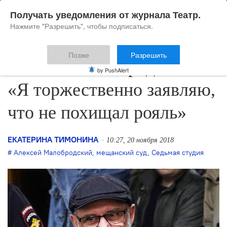
Получать уведомления от журнала Театр.
Нажмите "Разрешить", чтобы подписаться.
Позже
Разрешить
Алексей Малобродский:
by PushAlert
«Я торжественно заявляю,
что не похищал рояль»
ЕКАТЕРИНА ТИМОНИНА
10:27, 20 ноября 2018
Алексей Малобродский
,
мещанский суд
,
Седьмая студия