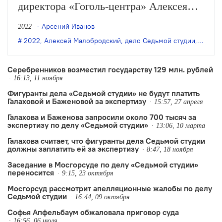
директора «Гоголь-центра» Алексея
Малобродского, осуждённого на два
Арсений Иванов
2022
года условно по делу «Седьмой
2022
,
Алексей Малобродский
,
дело Седьмой студии
,
Кирил
студии».
Серебренников возместил государству 129 млн. рублей
16:13, 11 ноября
Фигуранты дела «Седьмой студии» не будут платить
Галаховой и Баженовой за экспертизу
15:57, 27 апреля
Галахова и Баженова запросили около 700 тысяч за
экспертизу по делу «Седьмой студии»
13:06, 10 марта
Галахова считает, что фигуранты дела Седьмой студии
должны заплатить ей за экспертизу
8:47, 18 ноября
Заседание в Мосгорсуде по делу «Седьмой студии»
переносится
9:15, 23 октября
Мосгорсуд рассмотрит апелляционные жалобы по делу
Седьмой студии
16:44, 09 октября
Софья Апфельбаум обжаловала приговор суда
16:56, 06 июля