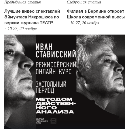
Предыдущая статья
Следующая статья
Лучшие видео спектаклей
Филиал в Берлине откроет
Эймунтаса Някрошюса по
Школа современной пьесы
версии журнала ТЕАТР.
10:27, 20 ноября
10:27, 20 ноября