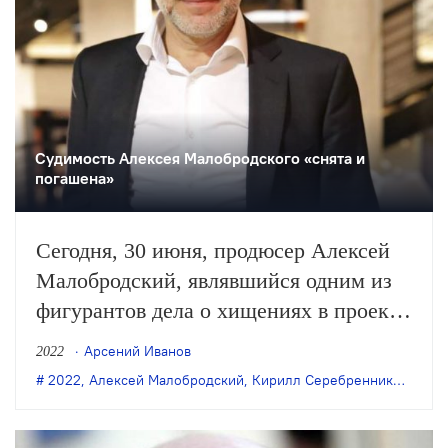
Судимость Алексея Малобродского «снята и
погашена»
Сегодня, 30 июня, продюсер Алексей
Малобродский, являвшийся одним из
фигурантов дела о хищениях в проекте
«Седьмая студия», сообщил в
Арсений Иванов
2022
социальных сетях, что с него снята
2022
,
Алексей Малобродский
,
Кирилл Серебренников
,
Мосг
судимость.