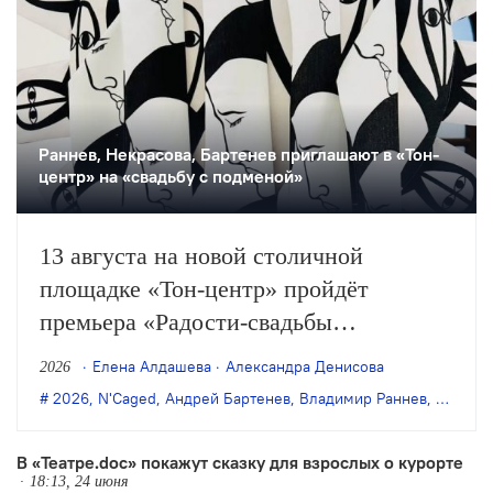
Раннев, Некрасова, Бартенев приглашают в «Тон-
центр» на «свадьбу с подменой»
13 августа на новой столичной
площадке «Тон-центр» пройдёт
премьера «Радости-свадьбы
с подменой невесты и другими
Елена Алдашева
Александра Денисова
2026
происшествиями» — «инсталляции
2026
,
N'Caged
,
Андрей Бартенев
,
Владимир Раннев
,
Евгения
с распевом», созданной Андреем
Бартеневым, Катей Бочавар,
В «Театре.doc» покажут сказку для взрослых о курорте
18:13, 24 июня
Владимиром Ранневым, Евгенией