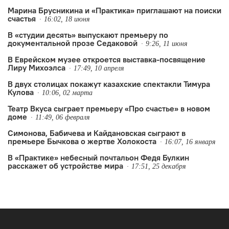
Марина Брусникина и «Практика» приглашают на поиски
Некрасовой и ансамблем N’Caged.
счастья
16:02, 18 июня
В «студии десять» выпускают премьеру по
документальной прозе Седаковой
9:26, 11 июня
В Еврейском музее откроется выставка-посвящение
Лиру Михоэлса
17:49, 10 апреля
В двух столицах покажут казахские спектакли Тимура
Кулова
10:06, 02 марта
Театр Вкуса сыграет премьеру «Про счастье» в новом
доме
11:49, 06 февраля
Симонова, Бабичева и Кайдановская сыграют в
премьере Бычкова о жертве Холокоста
16:07, 16 января
В «Практике» небесный почтальон Федя Булкин
расскажет об устройстве мира
17:51, 25 декабря