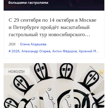
большими гастролями
С 29 сентября по 14 октября в Москве
и Петербурге пройдёт масштабный
гастрольный тур новосибирского
«Старого дома». Театр представит пять
Елена Алдашева
2026
спектаклей последних лет: в обеих
2026
,
Александр Огарев
,
Антон Фёдоров
,
Арсений Мещеряков
столицах покажут постановки Саши
Золотовицкого и Арсения Мещерякова,
а в Москве также можно будет
НОВОСТИ
увидеть…