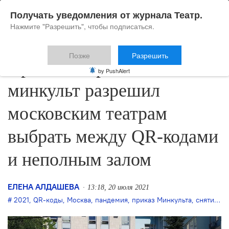
Получать уведомления от журнала Театр.
Нажмите "Разрешить", чтобы подписаться.
Позже
Разрешить
Хроника карантина:
by PushAlert
минкульт разрешил
московским театрам
выбрать между QR-кодами
и неполным залом
ЕЛЕНА АЛДАШЕВА
13:18, 20 июля 2021
2021
,
QR-коды
,
Москва
,
пандемия
,
приказ Минкульта
,
снятие ограничений