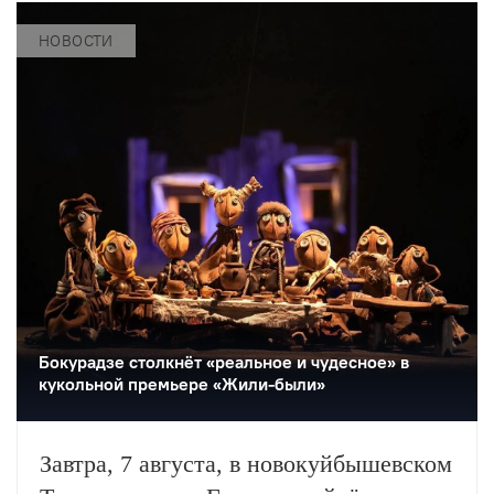
«Бедная Лиза» по одноимённой
повести Карамзина. Постановка
НОВОСТИ
станет одним из центральных событий
театрального фестиваля «Шаг на
улицу».
Бокурадзе столкнëт «реальное и чудесное» в
кукольной премьере «Жили-были»
Завтра, 7 августа, в новокуйбышевском