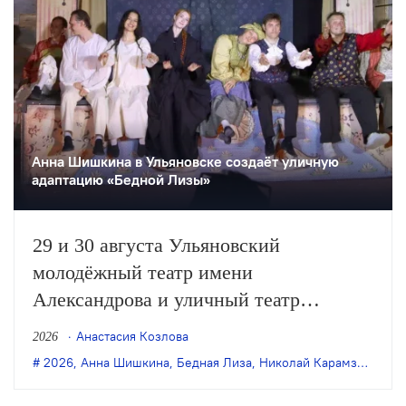
Анна Шишкина в Ульяновске создаëт уличную
адаптацию «Бедной Лизы»
29 и 30 августа Ульяновский
молодёжный театр имени
Александрова и уличный театр
«Странствующие куклы господина
Анастасия Козлова
2026
Пэжо» из Санкт-Петербурга покажут
2026
,
Анна Шишкина
,
Бедная Лиза
,
Николай Карамзин
,
пре
премьеру спектакля Анны Шишкиной