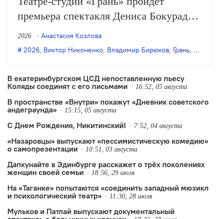
Театре-студии «Грань» пройдёт
премьера спектакля Дениса Бокурадзе
«Жили-были» по пьесе Владимира
Анастасия Козлова
2026
Бирюкова.
2026
,
Виктор Никоненко
,
Владимир Бирюков
,
Грань
,
Денис 
В екатеринбургском ЦСД непоставленную пьесу
Коляды соединят с его письмами
16:52, 05 августа
В пространстве «Внутри» покажут «Дневник советского
андеграунда»
15:15, 05 августа
С Днем Рождения, Никитинский!
7:52, 04 августа
«Назаровцы» выпускают «пессимистическую комедию»
о самопрезентации
10:51, 03 августа
Дапкунайте в Эдинбурге расскажет о трёх поколениях
женщин своей семьи
18:56, 29 июля
На «Таганке» попытаются «соединить западный мюзикл
и психологический театр»
11:30, 28 июля
Мульков и Патлай выпускают документальный
спектакль о больничных клоунах