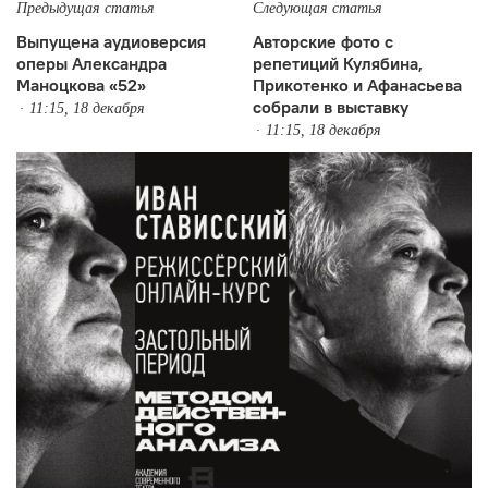
Предыдущая статья
Следующая статья
Выпущена аудиоверсия
Авторские фото с
оперы Александра
репетиций Кулябина,
Маноцкова «52»
Прикотенко и Афанасьева
собрали в выставку
11:15, 18 декабря
11:15, 18 декабря