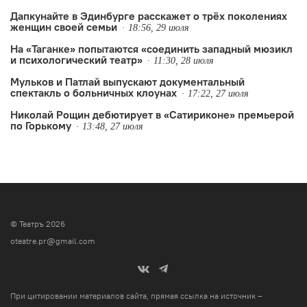
Дапкунайте в Эдинбурге расскажет о трёх поколениях
женщин своей семьи
18:56, 29 июля
На «Таганке» попытаются «соединить западный мюзикл
и психологический театр»
11:30, 28 июля
Мульков и Патлай выпускают документальный
спектакль о больничных клоунах
17:22, 27 июля
Николай Рощин дебютирует в «Сатириконе» премьерой
по Горькому
13:48, 27 июля
© Театръ 2026
oteatre.pr@gmail.com
При цитировании материалов сайта, прямая ссылка на источник –