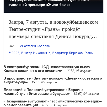
кукольной премьере «Жили-были»
Завтра, 7 августа, в новокуйбышевском
Театре-студии «Грань» пройдёт
премьера спектакля Дениса Бокурадзе
«Жили-были» по пьесе Владимира
Анастасия Козлова
2026
Бирюкова.
2026
,
Виктор Никоненко
,
Владимир Бирюков
,
Грань
,
Денис 
В екатеринбургском ЦСД непоставленную пьесу
Коляды соединят с его письмами
16:52, 05 августа
В пространстве «Внутри» покажут «Дневник советского
андеграунда»
15:15, 05 августа
Лисовский и Польский устраивают в Берлине
масштабную «Эмиграцию в будущее»
13:07, 04 августа
«Назаровцы» выпускают «пессимистическую комедию»
о самопрезентации
10:51, 03 августа