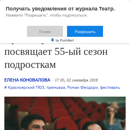
Получать уведомления от журнала Театр.
Нажмите "Разрешить", чтобы подписаться.
Позже
Разрешить
Красноярский ТЮЗ
by PushAlert
посвящает 55-ый сезон
подросткам
ЕЛЕНА КОНОВАЛОВА
17:05, 02 сентября 2018
Красноярский ТЮЗ
,
премьера
,
Роман Феодори
,
фестиваль