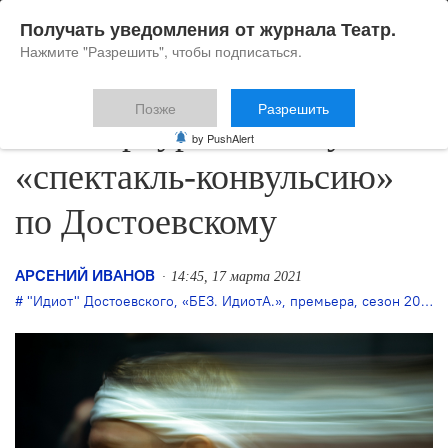
Получать уведомления от журнала Театр.
Нажмите "Разрешить", чтобы подписаться.
Позже
Разрешить
В Петербурге покажут
by PushAlert
«спектакль-конвульсию»
по Достоевскому
АРСЕНИЙ ИВАНОВ
14:45, 17 марта 2021
"Идиот" Достоевского
,
«БЕЗ. ИдиотА.»
,
премьера
,
сезон 2020/2021