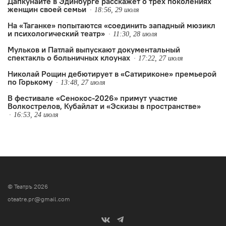
Дапкунайте в Эдинбурге расскажет о трёх поколениях
женщин своей семьи
18:56, 29 июля
На «Таганке» попытаются «соединить западный мюзикл
и психологический театр»
11:30, 28 июля
Мульков и Патлай выпускают документальный
спектакль о больничных клоунах
17:22, 27 июля
Николай Рощин дебютирует в «Сатириконе» премьерой
по Горькому
13:48, 27 июля
В фестивале «Сенокос-2026» примут участие
Волкострелов, Кубайлат и «Эскизы в пространстве»
16:53, 24 июля
© Театръ 2026
oteatre.pr@gmail.com