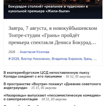
Бокурадзе столкнëт «реальное и чудесное» в
кукольной премьере «Жили-были»
Завтра, 7 августа, в новокуйбышевском
Театре-студии «Грань» пройдёт
премьера спектакля Дениса Бокурадзе
«Жили-были» по пьесе Владимира
Анастасия Козлова
2026
Бирюкова.
2026
,
Виктор Никоненко
,
Владимир Бирюков
,
Грань
,
Денис 
В екатеринбургском ЦСД непоставленную пьесу
Коляды соединят с его письмами
16:52, 05 августа
В пространстве «Внутри» покажут «Дневник советского
андеграунда»
15:15, 05 августа
«Назаровцы» выпускают «пессимистическую комедию»
о самопрезентации
10:51, 03 августа