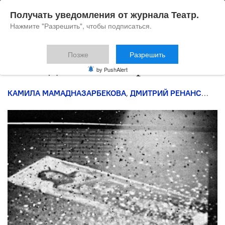
Получать уведомления от журнала Театр.
Нажмите "Разрешить", чтобы подписаться.
Позже
Разрешить
Как сделать кабаре
by PushAlert
КАМИЛА МАМАДНАЗАРБЕКОВА
,
ДМИТРИЙ РЕНАНСКИЙ