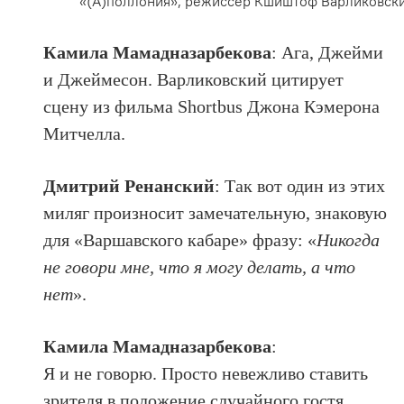
«(А)поллония», режиссер Кшиштоф Варликовский
Камила Мамадназарбекова
: Ага, Джейми
и Джеймесон. Варликовский цитирует
сцену из фильма Shortbus Джона Кэмерона
Митчелла.
Дмитрий Ренанский
: Так вот один из этих
миляг произносит замечательную, знаковую
для «Варшавского кабаре» фразу: «
Никогда
не говори мне, что я могу делать, а что
нет
».
Камила Мамадназарбекова
:
Я и не говорю. Просто невежливо ставить
зрителя в положение случайного гостя