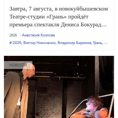
Завтра, 7 августа, в новокуйбышевском
Театре-студии «Грань» пройдёт
премьера спектакля Дениса Бокурадзе
«Жили-были» по пьесе Владимира
Анастасия Козлова
2026
Бирюкова.
2026
,
Виктор Никоненко
,
Владимир Бирюков
,
Грань
,
Денис 
НОВОСТИ