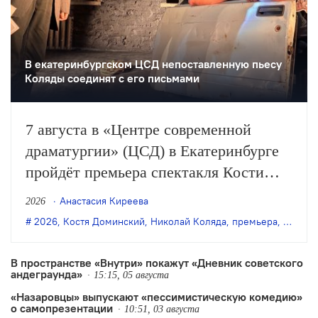
В екатеринбургском ЦСД непоставленную пьесу
Коляды соединят с его письмами
7 августа в «Центре современной
драматургии» (ЦСД) в Екатеринбурге
пройдёт премьера спектакля Кости
Доминского «Симонов и Кузнецов» по
Анастасия Киреева
2026
одноимённой пьесе Николая Коляды.
2026
,
Костя Доминский
,
Николай Коляда
,
премьера
,
Симоно
В пространстве «Внутри» покажут «Дневник советского
андеграунда»
15:15, 05 августа
«Назаровцы» выпускают «пессимистическую комедию»
о самопрезентации
10:51, 03 августа