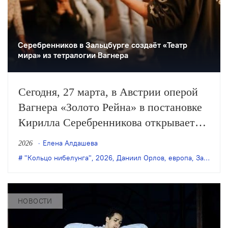
Серебренников в Зальцбурге создаёт «Театр
мира» из тетралогии Вагнера
Сегодня, 27 марта, в Австрии оперой
Вагнера «Золото Рейна» в постановке
Кирилла Серебренникова открывается
Зальцбургский Пасхальный фестиваль.
Елена Алдашева
2026
Музыкальный руководитель спектакля
"Кольцо нибелунга"
,
2026
,
Даниил Орлов
,
европа
,
Зальцбургский Пасхальный фестиваль
— Кирилл Петренко.
НОВОСТИ