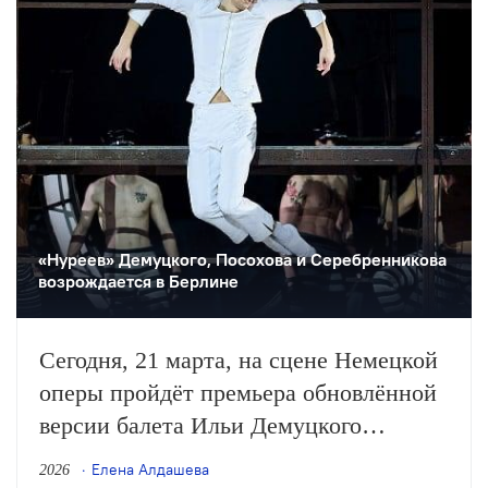
«Нуреев» Демуцкого, Посохова и Серебренникова
возрождается в Берлине
Сегодня, 21 марта, на сцене Немецкой
оперы пройдёт премьера обновлённой
версии балета Ильи Демуцкого
«Нуреев» в постановке режиссёра
Елена Алдашева
2026