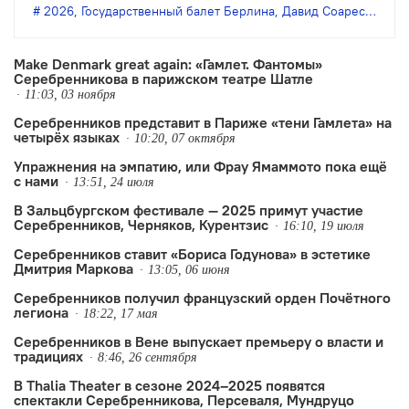
Кирилла Серебренникова и хореографа
2026
,
Государственный балет Берлина
,
Давид Соарес
,
Илья 
Юрия Посохова. Спектакль
Государственного балета Берлина
Make Denmark great again: «Гамлет. Фантомы»
Серебренникова в парижском театре Шатле
можно будет увидеть онлайн в формате
11:03, 03 ноября
прямой трансляции.
Серебренников представит в Париже «тени Гамлета» на
четырёх языках
10:20, 07 октября
Упражнения на эмпатию, или Фрау Ямаммото пока ещё
с нами
13:51, 24 июля
В Зальцбургском фестивале — 2025 примут участие
Серебренников, Черняков, Курентзис
16:10, 19 июля
Серебренников ставит «Бориса Годунова» в эстетике
Дмитрия Маркова
13:05, 06 июня
Серебренников получил французский орден Почётного
легиона
18:22, 17 мая
Серебренников в Вене выпускает премьеру о власти и
традициях
8:46, 26 сентября
В Thalia Theater в сезоне 2024–2025 появятся
спектакли Серебренникова, Персеваля, Мундруцо