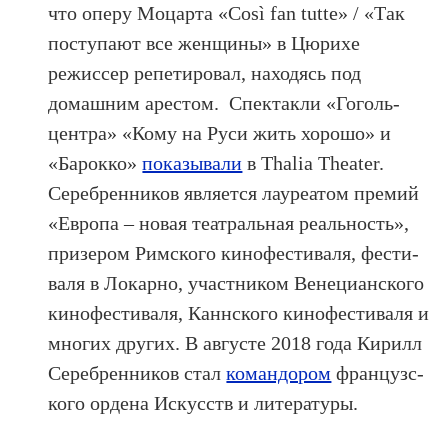
что оперу Моцарта «Così fan tutte» / «Так
поступают все женщины» в Цюрихе
режиссер репетировал, находясь под
домашним арестом. Спектакли «Гоголь-
центра» «Кому на Руси жить хорошо» и
«Барокко»
показывали
в Thalia Theater.
Серебренников является ла­уреатом пре­мий
«Ев­ро­па – но­вая те­ат­раль­ная ре­аль­ность»,
призером Римс­ко­го ки­нофес­ти­валя, фес­ти­
валя в Ло­кар­но, участ­ником Ве­неци­анс­ко­го
ки­нофес­ти­валя, Канн­ско­го ки­нофес­ти­валя и
мно­гих дру­гих. В ав­густе 2018 го­да Ки­рилл
Се­реб­ренни­ков стал
ко­ман­до­ром
фран­цузс­
ко­го ор­де­на Ис­кусств и ли­тера­туры.