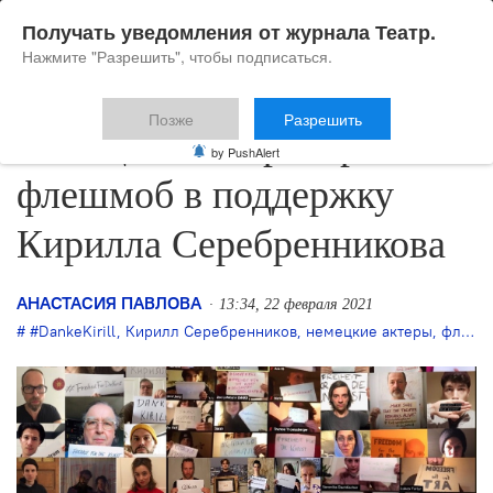
Получать уведомления от журнала Театр.
Нажмите "Разрешить", чтобы подписаться.
Позже
Разрешить
Немецкие театры провели
by PushAlert
флешмоб в поддержку
Кирилла Серебренникова
АНАСТАСИЯ ПАВЛОВА
13:34, 22 февраля 2021
#DankeKirill
,
Кирилл Серебренников
,
немецкие актеры
,
флэшмоб