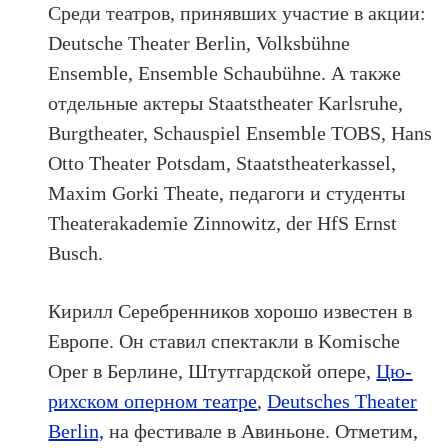
Среди театров, принявших участие в акции:
Deutsche Theater Berlin, Volksbühne
Ensemble, Ensemble Schaubühne. А также
отдельные актеры Staatstheater Karlsruhe,
Burgtheater, Schauspiel Ensemble TOBS, Hans
Otto Theater Potsdam, Staatstheaterkassel,
Maxim Gorki Theate, педагоги и студенты
Theaterakademie Zinnowitz, der HfS Ernst
Busch.
Кирилл Серебренников хорошо известен в
Европе. Он ставил спектакли в Ko­misc­he
Oper в Бер­ли­не, Штут­гард­ской опе­ре,
Цю­
рихс­ком опер­ном те­ат­ре
,
Deutsches Theater
Berlin,
на фестивале в Авиньоне. Отметим,