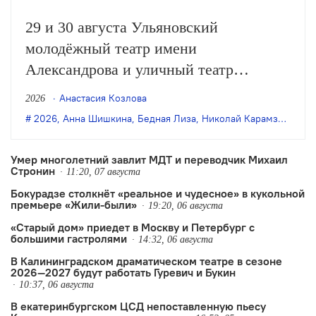
29 и 30 августа Ульяновский
молодёжный театр имени
Александрова и уличный театр
«Странствующие куклы господина
Анастасия Козлова
2026
Пэжо» из Санкт-Петербурга покажут
2026
,
Анна Шишкина
,
Бедная Лиза
,
Николай Карамзин
,
пре
премьеру спектакля Анны Шишкиной
«Бедная Лиза» по одноимённой
Умер многолетний завлит МДТ и переводчик Михаил
Стронин
повести Карамзина. Постановка
11:20, 07 августа
Бокурадзе столкнëт «реальное и чудесное» в кукольной
станет одним из центральных событий
премьере «Жили-были»
19:20, 06 августа
театрального фестиваля «Шаг на
«Старый дом» приедет в Москву и Петербург с
улицу».
большими гастролями
14:32, 06 августа
В Калининградском драматическом театре в сезоне
2026—2027 будут работать Гуревич и Букин
10:37, 06 августа
В екатеринбургском ЦСД непоставленную пьесу