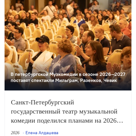
В петербургской Музкомедии в сезоне 2026—2027
поставят спектакли Мильграм, Разенков, Чевик
Санкт-Петербургский
государственный театр музыкальной
комедии поделился планами на 2026
и 2027 годы, в числе которых —
Елена Алдашева
2026