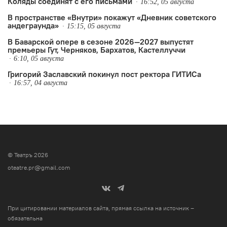
Коляды соединят с его письмами
16:52, 05 августа
В пространстве «Внутри» покажут «Дневник советского
андеграунда»
15:15, 05 августа
В Баварской опере в сезоне 2026—2027 выпустят
премьеры Гут, Черняков, Бархатов, Кастеллуччи
6:10, 05 августа
Григорий Заславский покинул пост ректора ГИТИСа
16:57, 04 августа
© Театръ 2026
oteatre.pr@gmail.com
При цитировании материалов сайта, прямая ссылка на источник –
обязательна