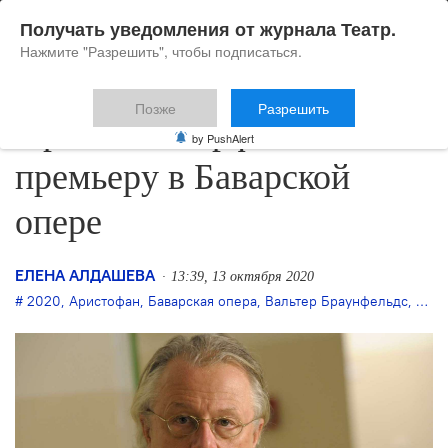
Получать уведомления от журнала Театр.
Нажмите "Разрешить", чтобы подписаться.
Позже
Разрешить
Франк Касторф готовит
by PushAlert
премьеру в Баварской
опере
ЕЛЕНА АЛДАШЕВА
13:39, 13 октября 2020
2020
,
Аристофан
,
Баварская опера
,
Вальтер Браунфельдс
,
выхо