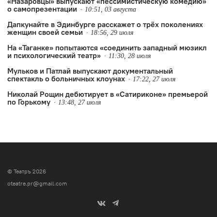
«Назаровцы» выпускают «пессимистическую комедию»
о самопрезентации
10:51, 03 августа
Дапкунайте в Эдинбурге расскажет о трёх поколениях
женщин своей семьи
18:56, 29 июля
На «Таганке» попытаются «соединить западный мюзикл
и психологический театр»
11:30, 28 июля
Мульков и Патлай выпускают документальный
спектакль о больничных клоунах
17:22, 27 июля
Николай Рощин дебютирует в «Сатириконе» премьерой
по Горькому
13:48, 27 июля
© Театръ 2026
oteatre.pr@gmail.com