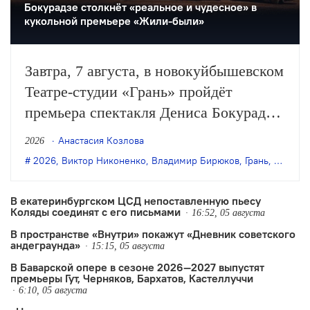
Бокурадзе столкнëт «реальное и чудесное» в
кукольной премьере «Жили-были»
Завтра, 7 августа, в новокуйбышевском
Театре-студии «Грань» пройдёт
премьера спектакля Дениса Бокурадзе
«Жили-были» по пьесе Владимира
Анастасия Козлова
2026
Бирюкова.
2026
,
Виктор Никоненко
,
Владимир Бирюков
,
Грань
,
Денис 
В екатеринбургском ЦСД непоставленную пьесу
Коляды соединят с его письмами
16:52, 05 августа
В пространстве «Внутри» покажут «Дневник советского
андеграунда»
15:15, 05 августа
В Баварской опере в сезоне 2026—2027 выпустят
премьеры Гут, Черняков, Бархатов, Кастеллуччи
6:10, 05 августа