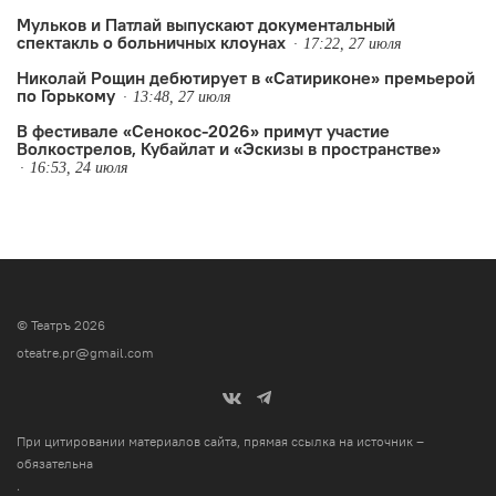
Мульков и Патлай выпускают документальный
спектакль о больничных клоунах
17:22, 27 июля
Николай Рощин дебютирует в «Сатириконе» премьерой
по Горькому
13:48, 27 июля
В фестивале «Сенокос-2026» примут участие
Волкострелов, Кубайлат и «Эскизы в пространстве»
16:53, 24 июля
© Театръ 2026
oteatre.pr@gmail.com
При цитировании материалов сайта, прямая ссылка на источник –
обязательна
.