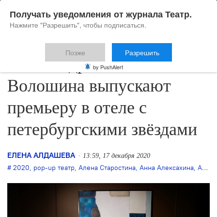
Получать уведомления от журнала Театр.
Нажмите "Разрешить", чтобы подписаться.
Позже
Разрешить
Александровский и
by PushAlert
Волошина выпускают
премьеру в отеле с
петербургскими звёздами
ЕЛЕНА АЛДАШЕВА
13:59, 17 декабря 2020
2020
,
pop-up театр
,
Алена Старостина
,
Анна Алексахина
,
Ася Волошина