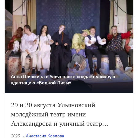
Анна Шишкина в Ульяновске создаëт уличную
адаптацию «Бедной Лизы»
29 и 30 августа Ульяновский
молодёжный театр имени
Александрова и уличный театр
«Странствующие куклы господина
Анастасия Козлова
2026