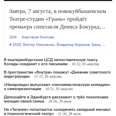
Завтра, 7 августа, в новокуйбышевском
Театре-студии «Грань» пройдёт
премьера спектакля Дениса Бокурадзе
«Жили-были» по пьесе Владимира
Анастасия Козлова
2026
Бирюкова.
2026
,
Виктор Никоненко
,
Владимир Бирюков
,
Грань
,
Денис 
В екатеринбургском ЦСД непоставленную пьесу
Коляды соединят с его письмами
16:52, 05 августа
В пространстве «Внутри» покажут «Дневник советского
андеграунда»
15:15, 05 августа
«Назаровцы» выпускают «пессимистическую комедию»
о самопрезентации
10:51, 03 августа
Дапкунайте в Эдинбурге расскажет о трёх поколениях
женщин своей семьи
18:56, 29 июля
На «Таганке» попытаются «соединить западный мюзикл
и психологический театр»
11:30, 28 июля