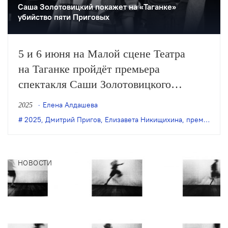
Саша Золотовицкий покажет на «Таганке»
убийство пяти Приговых
5 и 6 июня на Малой сцене Театра
на Таганке пройдёт премьера
спектакля Саши Золотовицкого
«Катарсис, или Крах всего святого»
Елена Алдашева
2025
по одноимённой пьесе Дмитрия
2025
,
Дмитрий Пригов
,
Елизавета Никищихина
,
премьера
,
С
Пригова.
НОВОСТИ