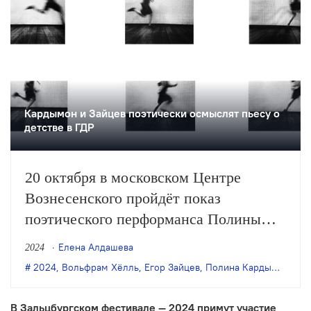
Кардымон и Зайцев поэтически осмыслят пьесу о
детстве в ГДР
20 октября в московском Центре
Вознесенского пройдёт показ
поэтического перформанса Полины
Кардымон и Егора Зайцева «а потом»
Елена Алдашева
2024
по одноимённой пьесе Вольфрама
2024
,
Вольфрам Хёлль
,
Егор Зайцев
,
Полина Кардымон
,
поэ
Хёлля.
В Зальцбургском фестивале — 2024 примут участие