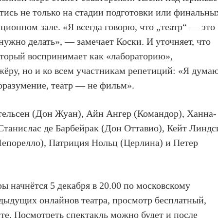
стись не только на стадии подготовки или финальны
иционном зале. «Я всегда говорю, что „театр“ — это
 нужно делать», — замечает Коски. И уточняет, что
который воспринимает как «лабораторию»,
жёру, но и ко всем участникам репетиций: «Я думаю
доразумение, театр — не фильм».
етельсен (Дон Жуан), Айн Ангер (Командор), Ханна-
танислас де Барбейрак (Дон Оттавио), Кейт Линдс
епорелло), Патриция Нольц (Церлина) и Петер
ы начнётся 5 декабря в 20.00 по московскому
едыдущих онлайнов театра, просмотр бесплатный,
те. Посмотреть спектакль можно будет и после