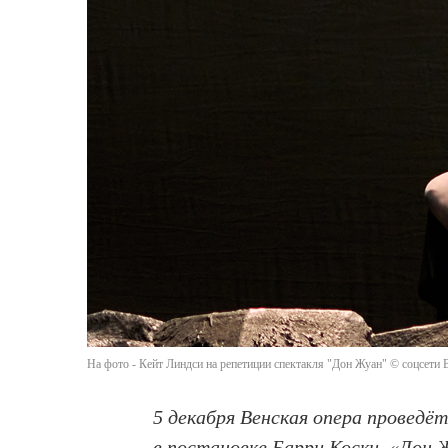
На фото - Кейт Линдси на репетиции спектакля "Дон Жуан" © соцсети 
5 декабря Венская опера провед
в постановке Барри Коски. «Дон