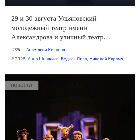
29 и 30 августа Ульяновский
молодёжный театр имени
Александрова и уличный театр
«Странствующие куклы господина
Анастасия Козлова
2026
Пэжо» из Санкт-Петербурга покажут
2026
,
Анна Шишкина
,
Бедная Лиза
,
Николай Карамзин
,
пре
премьеру спектакля Анны Шишкиной
«Бедная Лиза» по одноимённой
повести Карамзина. Постановка
НОВОСТИ
станет одним из центральных событий
театрального фестиваля «Шаг на
улицу».