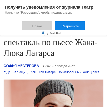
Получать уведомления от журнала Театр.
Нажмите "Разрешить", чтобы подписаться.
Позже
Разрешить
Данил Чащин выпускает
by PushAlert
спектакль по пьесе Жана-
Люка Лагарса
СОФЬЯ НЕСТЕРОВА
15:07, 07 ноября 2020
Данил Чащин
,
Жан-Люк Лагарс
,
Обыкновенный конец света
,
пр