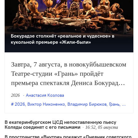
Бокурадзе столкнëт «реальное и чудесное» в
кукольной премьере «Жили-были»
Завтра, 7 августа, в новокуйбышевском
Театре-студии «Грань» пройдёт
премьера спектакля Дениса Бокурадзе
«Жили-были» по пьесе Владимира
Анастасия Козлова
2026
Бирюкова.
2026
,
Виктор Никоненко
,
Владимир Бирюков
,
Грань
,
Денис 
В екатеринбургском ЦСД непоставленную пьесу
Коляды соединят с его письмами
16:52, 05 августа
В пространстве «Внутри» покажут «Дневник советского