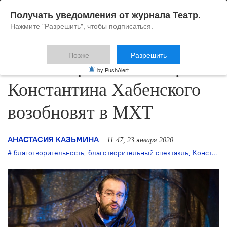
Получать уведомления от журнала Театр.
Нажмите "Разрешить", чтобы подписаться.
Позже
Разрешить
Благотворительный проект
by PushAlert
Константина Хабенского
возобновят в МХТ
АНАСТАСИЯ КАЗЬМИНА
11:47, 23 января 2020
благотворительность
,
благотворительный спектакль
,
Константин Хабенский