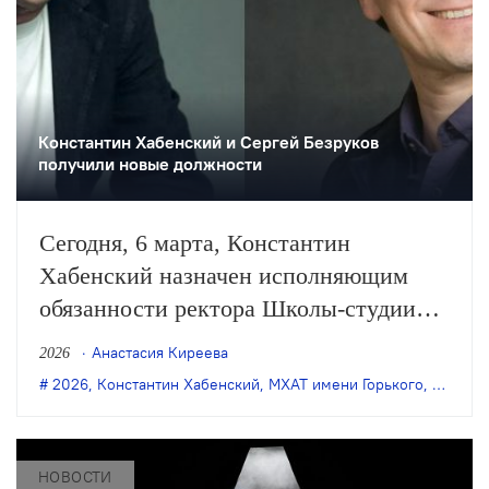
Константин Хабенский и Сергей Безруков
получили новые должности
Сегодня, 6 марта, Константин
Хабенский назначен исполняющим
обязанности ректора Школы-студии
МХАТ, а Сергей Безруков —
Анастасия Киреева
2026
художественным руководителем
2026
,
Константин Хабенский
,
МХАТ имени Горького
,
новое 
МХАТа имени Горького. Об этом
сообщила в своём Telegram-канале
министр культуры РФ Ольга
НОВОСТИ