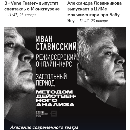
В «Vene Teater» выпустят
Александра Ловянникова
спектакль о Мюнхгаузене
выпускает в ЦИМе
мокьюментари про Бабу
11:47, 23 января
Ягу
11:47, 23 января
Академия современного театра