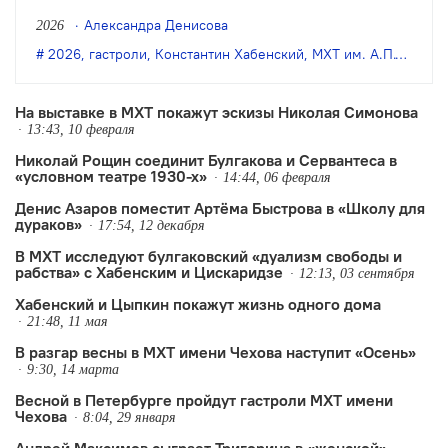
некоторые из них будут показаны в
Александра Денисова
2026
Петербурге впервые. Гастрольными
2026
,
гастроли
,
Константин Хабенский
,
МХТ им. А.П.Чехова
площадками станут БДТ имени
Товстоногова, Основная и Новая сцены
На выставке в МХТ покажут эскизы Николая Симонова
13:43, 10 февраля
Александринского театра и БКЗ
Николай Рощин соединит Булгакова и Сервантеса в
«Октябрьский».
«условном театре 1930-х»
14:44, 06 февраля
Денис Азаров поместит Артёма Быстрова в «Школу для
дураков»
17:54, 12 декабря
В МХТ исследуют булгаковский «дуализм свободы и
рабства» с Хабенским и Цискаридзе
12:13, 03 сентября
Хабенский и Цыпкин покажут жизнь одного дома
21:48, 11 мая
В разгар весны в МХТ имени Чехова наступит «Осень»
9:30, 14 марта
Весной в Петербурге пройдут гастроли МХТ имени
Чехова
8:04, 29 января