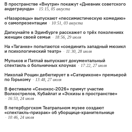
В пространстве «Внутри» покажут «Дневник советского
андеграунда»
15:15, 05 августа
«Назаровцы» выпускают «пессимистическую комедию»
о самопрезентации
10:51, 03 августа
Дапкунайте в Эдинбурге расскажет о трёх поколениях
женщин своей семьи
18:56, 29 июля
На «Таганке» попытаются «соединить западный мюзикл
и психологический театр»
11:30, 28 июля
Мульков и Патлай выпускают документальный
спектакль о больничных клоунах
17:22, 27 июля
Николай Рощин дебютирует в «Сатириконе» премьерой
по Горькому
13:48, 27 июля
В фестивале «Сенокос-2026» примут участие
Волкострелов, Кубайлат и «Эскизы в пространстве»
16:53, 24 июля
В петербургском Театральном музее создают
«спектакль-призрак» об уборщице-хранительнице
10:46, 24 июля