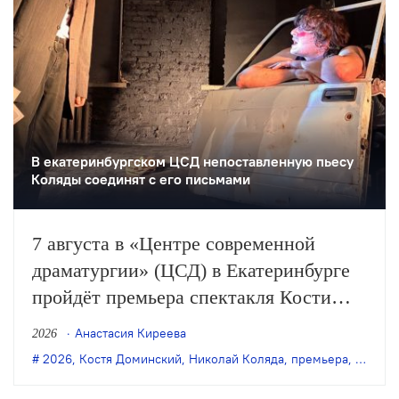
В екатеринбургском ЦСД непоставленную пьесу
Коляды соединят с его письмами
7 августа в «Центре современной
драматургии» (ЦСД) в Екатеринбурге
пройдёт премьера спектакля Кости
Доминского «Симонов и Кузнецов» по
Анастасия Киреева
2026
одноимённой пьесе Николая Коляды.
2026
,
Костя Доминский
,
Николай Коляда
,
премьера
,
Симоно