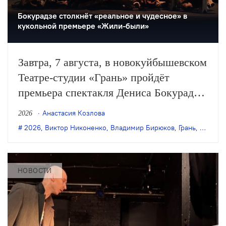
Бокурадзе столкнëт «реальное и чудесное» в
кукольной премьере «Жили-были»
Завтра, 7 августа, в новокуйбышевском
Театре-студии «Грань» пройдёт
премьера спектакля Дениса Бокурадзе
«Жили-были» по пьесе Владимира
Анастасия Козлова
2026
Бирюкова.
2026
,
Виктор Никоненко
,
Владимир Бирюков
,
Грань
,
Денис 
НОВОСТИ