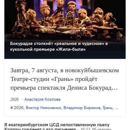
Бокурадзе столкнëт «реальное и чудесное» в
кукольной премьере «Жили-были»
Завтра, 7 августа, в новокуйбышевском
Театре-студии «Грань» пройдёт
премьера спектакля Дениса Бокурадзе
«Жили-были» по пьесе Владимира
Анастасия Козлова
2026
Бирюкова.
2026
,
Виктор Никоненко
,
Владимир Бирюков
,
Грань
,
Денис 
В екатеринбургском ЦСД непоставленную пьесу
Коляды соединят с его письмами
16:52, 05 августа