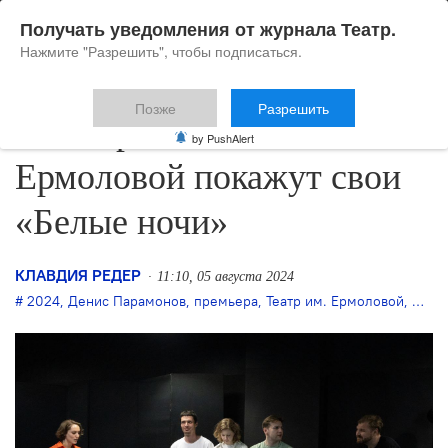
Получать уведомления от журнала Театр.
Нажмите "Разрешить", чтобы подписаться.
Позже
Разрешить
В Театре имени
by PushAlert
Ермоловой покажут свои
«Белые ночи»
КЛАВДИЯ РЕДЕР
11:10, 05 августа 2024
2024
,
Денис Парамонов
,
премьера
,
Театр им. Ермоловой
,
Федо