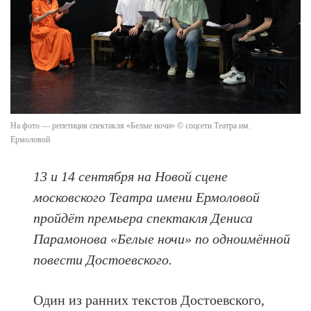
На фото — репетиция спектакля «Белые ночи» © соцсети Театра им.
Ермоловой
13 и 14 сентября на Новой сцене
московского Театра имени Ермоловой
пройдёт премьера спектакля Дениса
Парамонова «Белые ночи» по одноимённой
повести Достоевского.
Один из ранних текстов Достоевского,