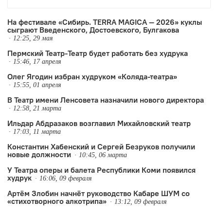
актёр и режиссёр театра Николай
Осминов. Возглавлявший
На фестивале «Сибирь. TERRA MAGICA — 2026» куклы
сыграют Введенского, Достоевского, Булгакова
Челябинскую драму ранее Владимир
12:25, 29 мая
Казаченко покинул театр в мае.
Пермский Театр-Театр будет работать без худрука
15:46, 17 апреля
Олег Ягодин избран худруком «Коляда-театра»
15:55, 01 апреля
В Театр имени Ленсовета назначили нового директора
12:58, 21 марта
Ильдар Абдразаков возглавил Михайловский театр
17:03, 11 марта
Константин Хабенский и Сергей Безруков получили
новые должности
10:45, 06 марта
У Театра оперы и балета Республики Коми появился
худрук
16:06, 09 февраля
Артём Злобин начнёт руководство Кабаре ШУМ со
«стихотворного алкотрипа»
13:12, 09 февраля