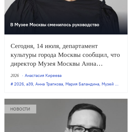
В Музее Москвы сменилось руководство
Сегодня, 14 июля, департамент
культуры города Москвы сообщил, что
директор Музея Москвы Анна
Трапкова покидает свой пост. Её место
Анастасия Киреева
2026
займёт Мария Баландина.
2026
,
а39
,
Анна Трапкова
,
Мария Баландина
,
Музей Москвы
,
НОВОСТИ