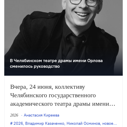
В Челябинском театре драмы имени Орлова
сменилось руководство
Вчера, 24 июня, коллективу
Челябинского государственного
академического театра драмы имени
Наума Орлова был представлен новый
Анастасия Киреева
2026
главный режиссёр. Им стал штатный
2026
,
Владимир Казаченко
,
Николай Осминов
,
новое назначение