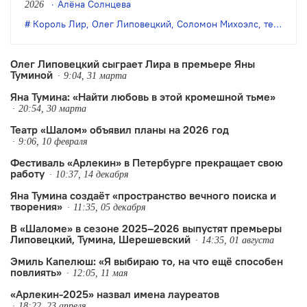
Алёна Солнцева
2026
спектакле, сценической основой
Король Лир
,
Олег Липовецкий
,
Соломон Михоэлс
,
театр Шалом
которого стала пьеса в переводе
Григория Кружкова, а духовной –
Олег Липовецкий сыграет Лира в премьере Яны
Туминой
легендарный «Король Лир» Радлова и
9:04, 31 марта
Яна Тумина: «Найти любовь в этой кромешной тьме»
Михоэлса, размышляет Алёна…
20:54, 30 марта
Театр «Шалом» объявил планы на 2026 год
9:06, 10 февраля
Фестиваль «Арлекин» в Петербурге прекращает свою
работу
10:37, 14 декабря
Яна Тумина создаёт «пространство вечного поиска и
творения»
11:35, 05 декабря
В «Шаломе» в сезоне 2025–2026 выпустят премьеры
Липовецкий, Тумина, Шерешевский
14:35, 01 августа
Эмиль Капелюш: «Я выбираю то, на что ещё способен
повлиять»
12:05, 11 мая
«Арлекин-2025» назвал имена лауреатов
18:22, 23 апреля