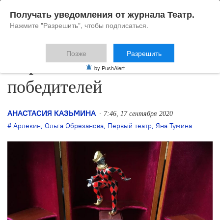
Получать уведомления от журнала Театр.
Нажмите "Разрешить", чтобы подписаться.
Позже
Разрешить
«Арлекин» назвал
by PushAlert
победителей
АНАСТАСИЯ КАЗЬМИНА
7:46, 17 сентября 2020
Арлекин
,
Ольга Обрезанова
,
Первый театр
,
Яна Тумина