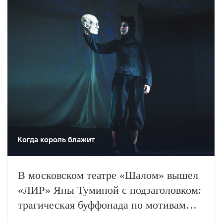
Когда король блажит
В московском театре «Шалом» вышел
«ЛИР» Яны Туминой с подзаголовком:
трагическая буффонада по мотивам
трагедии Уильяма Шекспира. О новом