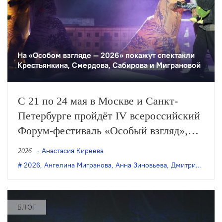
На «Особом взгляде — 2026» покажут спектакли
Крестьянкина, Смердова, Сабирова и Миграновой
С 21 по 24 мая в Москве и Санкт-
Петербурге пройдёт IV всероссийский
Форум-фестиваль «Особый взгляд»,
посвящённый инклюзивному и
Анастасия Киреева
2026
социальному театру. В программе —
2026
,
Ангелина Мигранова
,
Анна Зиновьева
,
Дмитрий Крестьянкин
спектакли, выставки, лекции,
семинары, лаборатории и
междисциплинарные проекты.
БЛОГ