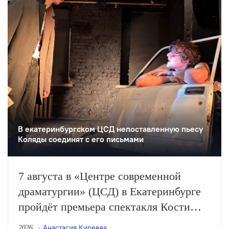
В екатеринбургском ЦСД непоставленную пьесу
Коляды соединят с его письмами
7 августа в «Центре современной
драматургии» (ЦСД) в Екатеринбурге
пройдёт премьера спектакля Кости
Доминского «Симонов и Кузнецов» по
Анастасия Киреева
2026