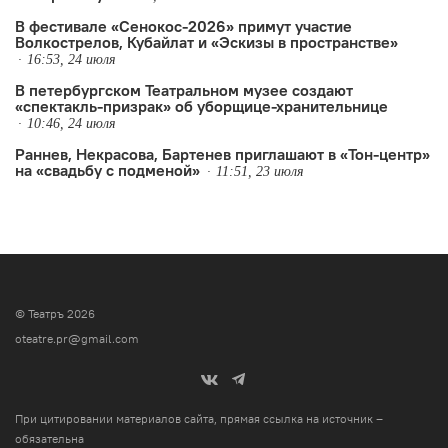
В фестивале «Сенокос-2026» примут участие
Волкострелов, Кубайлат и «Эскизы в пространстве»
16:53, 24 июля
В петербургском Театральном музее создают
«спектакль-призрак» об уборщице-хранительнице
10:46, 24 июля
Раннев, Некрасова, Бартенев приглашают в «Тон-центр»
на «свадьбу с подменой»
11:51, 23 июля
© Театръ 2026
oteatre.pr@gmail.com
При цитировании материалов сайта, прямая ссылка на источник –
обязательна