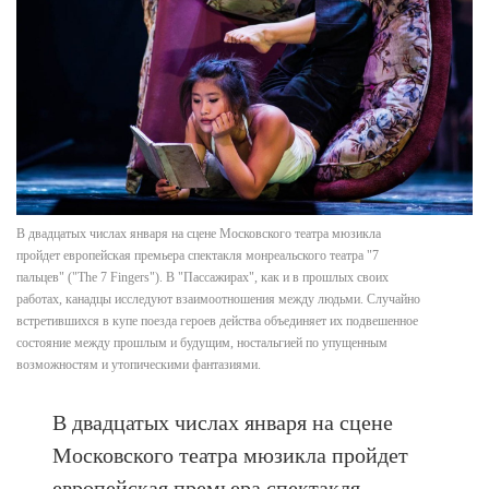
В двадцатых числах января на сцене Московского театра мюзикла
пройдет европейская премьера спектакля монреальского театра "7
пальцев" ("The 7 Fingers"). В "Пассажирах", как и в прошлых своих
работах, канадцы исследуют взаимоотношения между людьми. Случайно
встретившихся в купе поезда героев действа объединяет их подвешенное
состояние между прошлым и будущим, ностальгией по упущенным
возможностям и утопическими фантазиями.
В двадцатых числах января на сцене
Московского театра мюзикла пройдет
европейская премьера спектакля