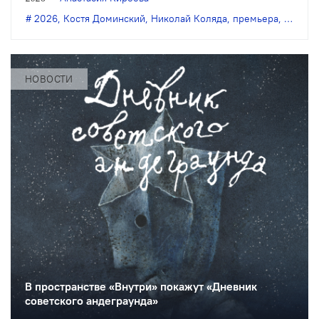
одноимённой пьесе Николая Коляды.
2026
,
Костя Доминский
,
Николай Коляда
,
премьера
,
Симоно
НОВОСТИ
В пространстве «Внутри» покажут «Дневник
советского андеграунда»