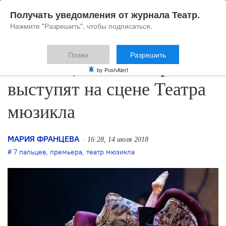
Получать уведомления от журнала Театр.
Нажмите "Разрешить", чтобы подписаться.
Позже
Разрешить
«7 пальцев» из Монреаля
by PushAlert
выступят на сцене Театра
мюзикла
МАРИЯ ФРАНЦЕВА
16:28, 14 июля 2018
7 пальцев
,
премьера
,
театр мюзикла