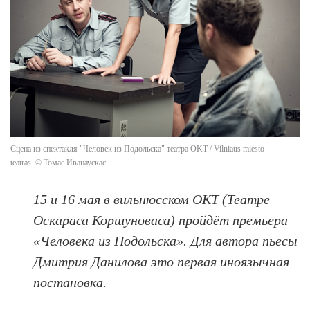
Сцена из спектакля "Человек из Подольска" театра OKT / Vilniaus miesto
teatras. © Томас Иванаускас
15 и 16 мая в вильнюсском ОКТ (Театре
Оскараса Коршуноваса) пройдёт премьера
«Человека из Подольска». Для автора пьесы
Дмитрия Данилова это первая иноязычная
постановка.