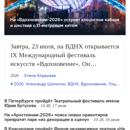
На «Вдохновении-2026» устроят клоунское кабаре
и шествие с 11-метровым китом
Завтра, 23 июля, на ВДНХ открывается
IX Международный фестиваль
искусств «Вдохновение». Он
продлится до 26 июля и объединит
Елена Алдашева
2026
спектакли разных форматов — от
2026
,
Александр Шумилин
,
ВДНХ
,
Вдохновение
,
Лицедеи
,
М
индийской и китайской хореографии
до многочасового перформанса по
В Петербурге пройдёт Театральный фестиваль имени
Юрия Бутусова
русской классике, концерты и другие
14:48, 17 июля
На «Архстоянии-2026» поиск новых ориентиров
события.
превратит парк «из декорации в сцену»
10:28, 16 июля
В Краснодаре пройдёт Форум независимых театров «На