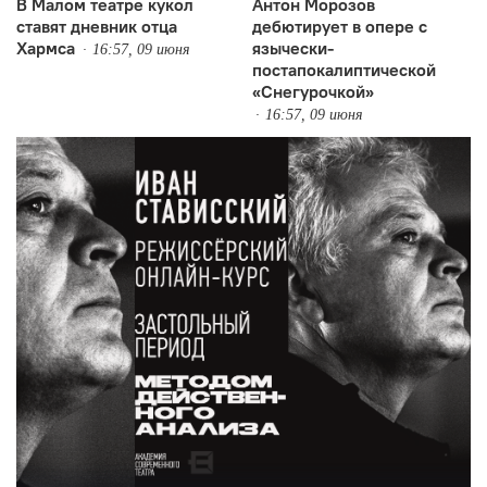
В Малом театре кукол
Антон Морозов
ставят дневник отца
дебютирует в опере с
Хармса
язычески-
16:57, 09 июня
постапокалиптической
«Снегурочкой»
16:57, 09 июня