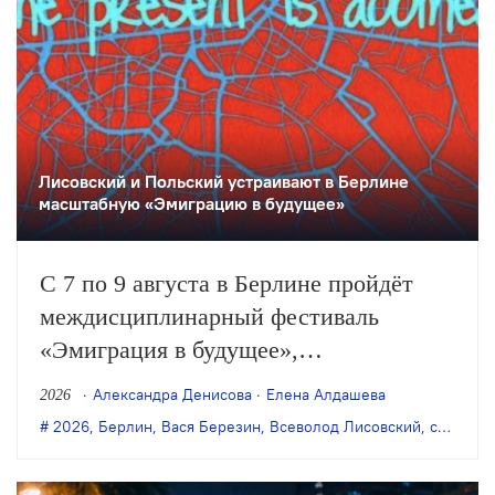
Лисовский и Польский устраивают в Берлине
масштабную «Эмиграцию в будущее»
С 7 по 9 августа в Берлине пройдёт
междисциплинарный фестиваль
«Эмиграция в будущее»,
организованный художником Антоном
Александра Денисова
Елена Алдашева
2026
Польским и режиссёром Всеволодом
2026
,
Берлин
,
Вася Березин
,
Всеволод Лисовский
,
современное искусство
Лисовским. В программе — более 50
разноформатных событий: