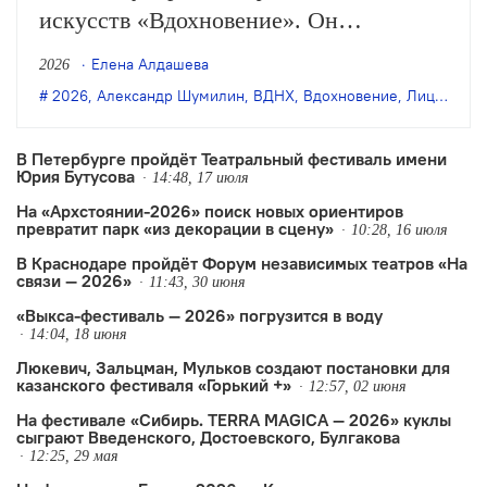
искусств «Вдохновение». Он
продлится до 26 июля и объединит
Елена Алдашева
2026
спектакли разных форматов — от
2026
,
Александр Шумилин
,
ВДНХ
,
Вдохновение
,
Лицедеи
,
М
индийской и китайской хореографии
до многочасового перформанса по
В Петербурге пройдёт Театральный фестиваль имени
Юрия Бутусова
русской классике, концерты и другие
14:48, 17 июля
На «Архстоянии-2026» поиск новых ориентиров
события.
превратит парк «из декорации в сцену»
10:28, 16 июля
В Краснодаре пройдёт Форум независимых театров «На
связи — 2026»
11:43, 30 июня
«Выкса-фестиваль — 2026» погрузится в воду
14:04, 18 июня
Люкевич, Зальцман, Мульков создают постановки для
казанского фестиваля «Горький +»
12:57, 02 июня
На фестивале «Сибирь. TERRA MAGICA — 2026» куклы
сыграют Введенского, Достоевского, Булгакова
12:25, 29 мая