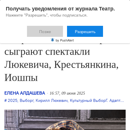
Получать уведомления от журнала Театр.
Нажмите "Разрешить", чтобы подписаться.
Позже
Разрешить
На фестивале в Выборге
by PushAlert
сыграют спектакли
Люкевича, Крестьянкина,
Иошпы
ЕЛЕНА АЛДАШЕВА
16:57, 09 июня 2025
2025
,
Выборг
,
Кирилл Люкевич
,
Культурный ВыборГ. Адаптация