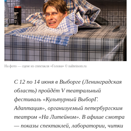
На фото — сцене из спектакля «Голова» © naliteinom.ru
С 12 по 14 июня в Выборге (Ленинградская
область) пройдёт V театральный
фестиваль «Культурный ВыборГ.
Адаптация», организуемый петербургским
театром «На Литейном». В афише смотра
— показы спектаклей, лаборатории, читки