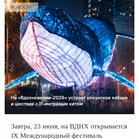
перформансы, кинопоказы, лекции,
НОВОСТИ
воркшопы и многое другое.
На «Вдохновении-2026» устроят клоунское кабаре
и шествие с 11-метровым китом
Завтра, 23 июля, на ВДНХ открывается
IX Международный фестиваль