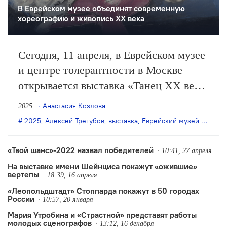
В Еврейском музее объединят современную
хореографию и живопись ХХ века
Сегодня, 11 апреля, в Еврейском музее
и центре толерантности в Москве
открывается выставка «Танец ХХ века.
Матисс, Малевич, Дягилев,
Анастасия Козлова
2025
Кандинский и другие», в центре
2025
,
Алексей Трегубов
,
выставка
,
Еврейский музей и центр толерантности
внимания которой — «взаимосвязь
танца и изобразительного искусства в
«Твой шанс»-2022 назвал победителей
10:41, 27 апреля
XX веке». Художник выставки —
На выставке имени Шейнциса покажут «ожившие»
вертепы
Алексей Трегубов.
18:39, 16 апреля
«Леопольдштадт» Стоппарда покажут в 50 городах
России
10:57, 20 января
Мария Утробина и «Страстной» представят работы
молодых сценографов
13:12, 16 декабря