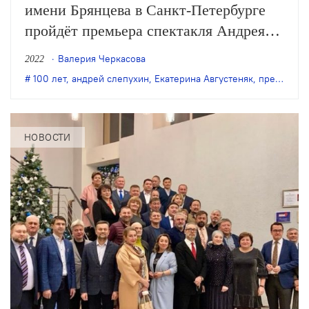
имени Брянцева в Санкт-Петербурге
пройдёт премьера спектакля Андрея
Слепухина «Время и место» по пьесе
Валерия Черкасова
2022
Екатерины Августеняк. Постановка
100 лет
,
андрей слепухин
,
Екатерина Августеняк
,
премьера 2022
создана специально к столетию театра.
НОВОСТИ