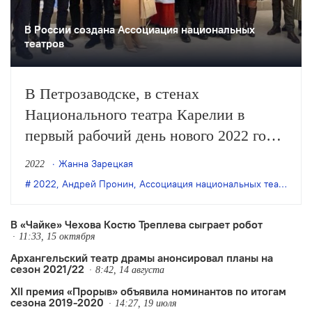
В России создана Ассоциация национальных
театров
В Петрозаводске, в стенах
Национального театра Карелии в
первый рабочий день нового 2022 года,
10 января, руководители более 30
Жанна Зарецкая
2022
театральных коллективов, имеющих
2022
,
Андрей Пронин
,
Ассоциация национальных театров
,
В
статус национальных, подписали
меморандум о создании Ассоциации
В «Чайке» Чехова Костю Треплева сыграет робот
11:33, 15 октября
национальных театров России.
Архангельский театр драмы анонсировал планы на
Документ был подписан на
сезон 2021/22
8:42, 14 августа
конференции, в которой приняли…
XII премия «Прорыв» объявила номинантов по итогам
сезона 2019-2020
14:27, 19 июля