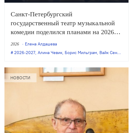
Санкт-Петербургский
государственный театр музыкальной
комедии поделился планами на 2026
и 2027 годы, в числе которых —
Елена Алдашева
2026
премьеры постановок Бориса
2026-2027
,
Алина Чевик
,
Борис Мильграм
,
Вайк Сенте
,
Пете
Мильграма, Филиппа Разенкова, Вайка
Сенте и Алины Чевик, а также новый
формат работы: теперь в театре будут
НОВОСТИ
отдельные подразделения мюзикла
и оперетты с собственными
руководителями.