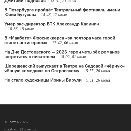
Дмитрий Поднозов
13:31, 21 июля
В Петербурге пройдёт Театральный фестиваль имени
Юрия Бутусова
14:48, 17 июля
Умер экс-директор БТК Александр Калинин
10:56, 15 июля
В «Макбете» Фросноккерса «за полтора часа герой
станет антигероем»
17:42, 06 июля
На Дне Достоевского — 2026 герои четырёх романов
встретятся с писателем
18:02, 01 июля
Шерешевский выпускает в Театре на Садовой «чëрную-
чëрную комедию» по Островскому
15:55, 26 июня
Не стало художницы Ирины Бирули
9:11, 26 июня
© Театръ 2026
oteatre.pr@gmail.com