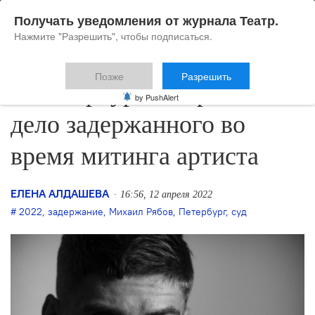
Получать уведомления от журнала Театр.
Нажмите "Разрешить", чтобы подписаться.
Позже
Разрешить
В Петербурге закрыли
by PushAlert
дело задержанного во
время митинга артиста
ЕЛЕНА АЛДАШЕВА
16:56, 12 апреля 2022
2022
,
задержание
,
Михаил Рябов
,
Петербург
,
суд