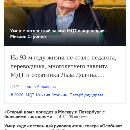
Умер многолетний завлит МДТ и переводчик
Михаил Стронин
На 93-м году жизни не стало педагога,
переводчика, многолетнего завлита
МДТ и соратника Льва Додина,
заслуженного деятеля искусств России
Елена Алдашева
2026
Михаила Стронина. О смерти
2026
,
МДТ
,
Михаил Стронин
,
Петербург
,
утрата
Стронина сообщили нашей редакции
его близкие.
«Старый дом» приедет в Москву и Петербург с
большими гастролями
14:32, 06 августа
Умер художественный руководитель театра «Особняк»