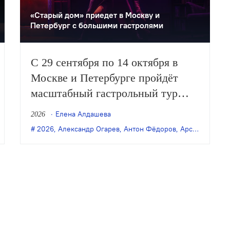
«Старый дом» приедет в Москву и
Петербург с большими гастролями
С 29 сентября по 14 октября в
Москве и Петербурге пройдёт
масштабный гастрольный тур
новосибирского «Старого дома».
Елена Алдашева
2026
Театр представит пять спектаклей
нь
,
Денис Бокурадзе
2026
,
Александр Огарев
,
Новокуйбышевск
,
Антон Фёдоров
,
премьера
,
театр кукол
,
Арсений Мещеряков
последних лет: в обеих столицах
покажут постановки Саши
Золотовицкого и Арсения
Мещерякова, а в Москве также
можно будет увидеть…