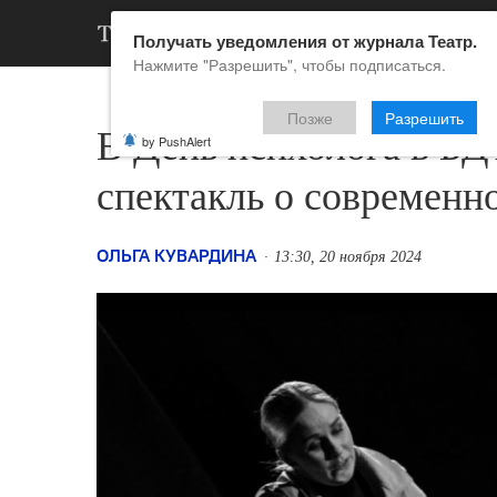
АРХИВ
НОВ
Получать уведомления от журнала Театр.
Нажмите "Разрешить", чтобы подписаться.
Позже
Разрешить
В День психолога в БД
by PushAlert
спектакль о современ
ОЛЬГА КУВАРДИНА
13:30, 20 ноября 2024