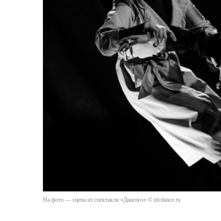
На фото — сцена из спектакля «Диагноз» © idcdance.ru