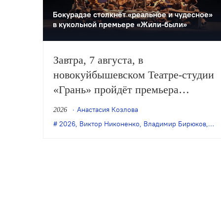
Бокурадзе столкнëт «реальное и чудесное»
в кукольной премьере «Жили-были»
Завтра, 7 августа, в
новокуйбышевском Театре-студии
«Грань» пройдёт премьера
спектакля Дениса Бокурадзе
Анастасия Козлова
2026
«Жили-были» по пьесе
2026
,
Виктор Никоненко
,
Владимир Бирюков
,
Гра
Владимира Бирюкова.