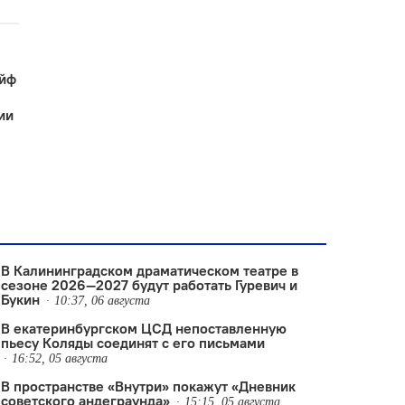
ойф
ии
В Калининградском драматическом театре в
сезоне 2026—2027 будут работать Гуревич и
Букин
10:37, 06 августа
В екатеринбургском ЦСД непоставленную
пьесу Коляды соединят с его письмами
16:52, 05 августа
В пространстве «Внутри» покажут «Дневник
советского андеграунда»
15:15, 05 августа