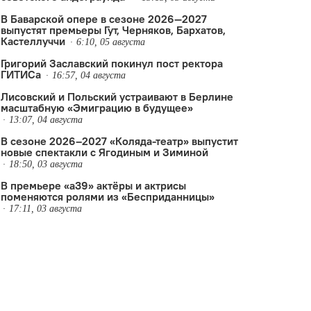
В Баварской опере в сезоне 2026—2027
выпустят премьеры Гут, Черняков, Бархатов,
Кастеллуччи
6:10, 05 августа
Григорий Заславский покинул пост ректора
ГИТИСа
16:57, 04 августа
Лисовский и Польский устраивают в Берлине
масштабную «Эмиграцию в будущее»
13:07, 04 августа
В сезоне 2026–2027 «Коляда-театр» выпустит
новые спектакли с Ягодиным и Зиминой
18:50, 03 августа
,
гастроли
,
Москва
,
Петербург
,
Саша Золотовицкий
,
Старый д
В премьере «а39» актёры и актрисы
поменяются ролями из «Бесприданницы»
17:11, 03 августа