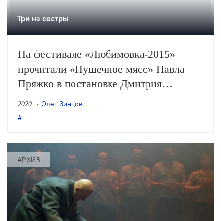
Три не сестры
На фестивале «Любимовка-2015»
прочитали «Пушечное мясо» Павла
Пряжко в постановке Дмитрия
Волкострелова – парадоксальный
Олег Зинцов
2020
пример того, как делать театр
политически
АРХИВ