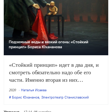
Подземные воды и вязкий огонь: «Стойкий
принцип» Бориса Юхананова
«Стойкий принцип» идет в два дня, и
смотреть обязательно надо обе его
части. Именно вторая из них
открывает подлинный смысл этого
Наталья Исаева
2020
спектакля, который лишь на очень
Борис Юхананов
,
Электротеатр Станиславский
поверхностный взгляд топчется в
предбаннике васильевского
Уличные