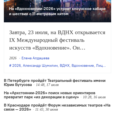
На «Вдохновении-2026» устроят клоунское кабаре
и шествие с 11-метровым китом
Завтра, 23 июля, на ВДНХ открывается
IX Международный фестиваль
искусств «Вдохновение». Он
продлится до 26 июля и объединит
Елена Алдашева
2026
спектакли разных форматов — от
2026
,
Александр Шумилин
,
ВДНХ
,
Вдохновение
,
Лицедеи
,
М
индийской и китайской хореографии
до многочасового перформанса по
В Петербурге пройдёт Театральный фестиваль имени
Юрия Бутусова
русской классике, концерты и другие
14:48, 17 июля
На «Архстоянии-2026» поиск новых ориентиров
события.
превратит парк «из декорации в сцену»
10:28, 16 июля
В Краснодаре пройдёт Форум независимых театров «На
связи — 2026»
11:43, 30 июня