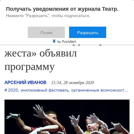
Получать уведомления от журнала Театр.
Нажмите "Разрешить", чтобы подписаться.
Позже
Разрешить
Фестиваль «Территория
by PushAlert
жеста» объявил
программу
АРСЕНИЙ ИВАНОВ
15:54, 28 октября 2020
2020
,
инклюзивный фестиваль
,
органиченные возможности по слуху