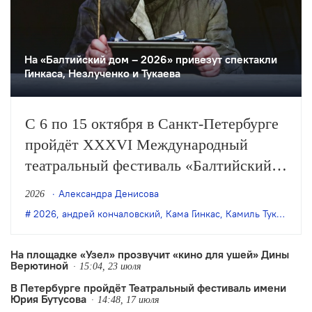
На «Балтийский дом – 2026» привезут спектакли
Гинкаса, Незлученко и Тукаева
С 6 по 15 октября в Санкт-Петербурге
пройдёт XXXVI Международный
театральный фестиваль «Балтийский
дом». В афишу вошли 8 спектаклей из
Александра Денисова
2026
Москвы, Новосибирска, Альметьевска,
2026
,
андрей кончаловский
,
Кама Гинкас
,
Камиль Тукаев
,
Пе
Рязани, Абакана, Березников и Индии.
На площадке «Узел» прозвучит «кино для ушей» Дины
Верютиной
15:04, 23 июля
В Петербурге пройдёт Театральный фестиваль имени
Юрия Бутусова
14:48, 17 июля