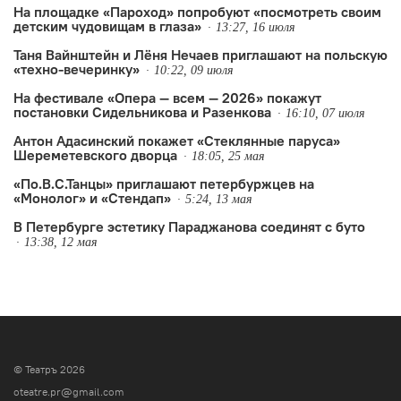
На площадке «Пароход» попробуют «посмотреть своим
детским чудовищам в глаза»
13:27, 16 июля
Таня Вайнштейн и Лёня Нечаев приглашают на польскую
«техно-вечеринку»
10:22, 09 июля
На фестивале «Опера — всем — 2026» покажут
постановки Сидельникова и Разенкова
16:10, 07 июля
Антон Адасинский покажет «Стеклянные паруса»
Шереметевского дворца
18:05, 25 мая
«По.В.С.Танцы» приглашают петербуржцев на
«Монолог» и «Стендап»
5:24, 13 мая
В Петербурге эстетику Параджанова соединят с буто
13:38, 12 мая
© Театръ 2026
oteatre.pr@gmail.com