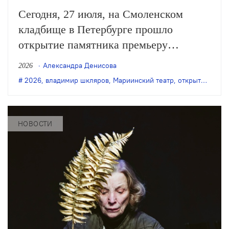
Сегодня, 27 июля, на Смоленском
кладбище в Петербурге прошло
открытие памятника премьеру
Мариинского театра Владимиру
Александра Денисова
2026
Шклярову. Артист балета трагически
2026
,
владимир шкляров
,
Мариинский театр
,
открытие памятника
погиб в ноябре 2024 года.
НОВОСТИ