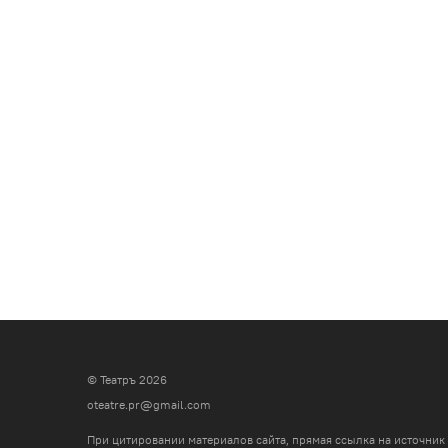
© Театръ 2026
oteatre.pr@gmail.com
При цитировании материалов сайта, прямая ссылка на источник