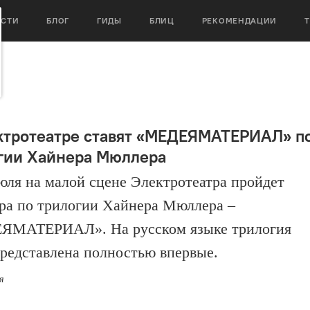
ОСТИ
БЛОГ
ГИДЫ
БЛИЦ
РЕКОМЕНДАЦИИ
ктротеатре ставят «МЕДЕЯМАТЕРИАЛ» п
гии Хайнера Мюллера
июля на малой сцене Электротеатра пройдет
ра по трилогии Хайнера Мюллера –
ЯМАТЕРИАЛ». На русском языке трилогия
представлена полностью впервые.
я