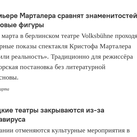
мьере Марталера сравнят знаменитосте
ковые фигуры
4 марта в берлинском театре Volksbühne проход
рные показы спектакля Кристофа Марталера
или реальность». Традиционно для режиссёра
торская постановка без литературной
сновы.
марта
кие театры закрываются из-за
авируса
ании отменяются культурные мероприятия в