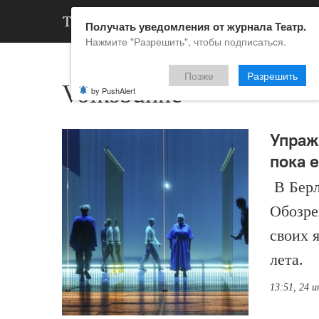
АРХИВ
НОВ
Получать уведомления от журнала Театр.
Нажмите "Разрешить", чтобы подписаться.
Позже
Разрешить
Volksbühne
by PushAlert
Упраж
пока 
В Берл
Обозре
своих 
лета.
13:51, 24 