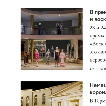
В пре
и вос
23 и 2
премье
«Воск 
это ав
первоо
12:13, 24 
Немец
корон
В Герм