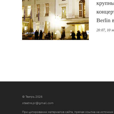
крупны
концер
Berlin
20:07, 10 
© Театръ 2026
oteatre.pr@gmail.com
При цитировании материалов сайта, прямая ссылка на источник